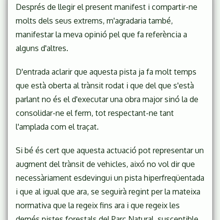
Després de llegir el present manifest i compartir-ne
molts dels seus extrems, m'agradaria també,
manifestar la meva opinió pel que fa referència a
alguns d'altres.
D'entrada aclarir que aquesta pista ja fa molt temps
que està oberta al trànsit rodat i que del que s'està
parlant no és el d'executar una obra major sinó la de
consolidar-ne el ferm, tot respectant-ne tant
l'amplada com el traçat.
Si bé és cert que aquesta actuació pot representar un
augment del trànsit de vehicles, aixó no vol dir que
necessàriament esdevingui un pista hiperfreqüentada
i que al igual que ara, se seguirà regint per la mateixa
normativa que la regeix fins ara i que regeix les
demés pistes forestals del Parc Natural, susceptible