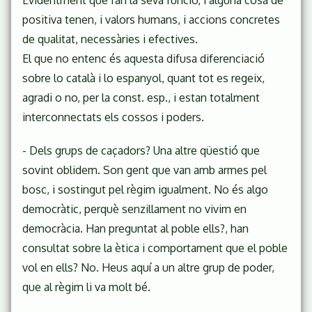
Evidentment que fan la seva funció, i alguna cosa de
positiva tenen, i valors humans, i accions concretes
de qualitat, necessàries i efectives.
El que no entenc és aquesta difusa diferenciació
sobre lo català i lo espanyol, quant tot es regeix,
agradi o no, per la const. esp., i estan totalment
interconnectats els cossos i poders.
- Dels grups de caçadors? Una altre qüestió que
sovint oblidem. Son gent que van amb armes pel
bosc, i sostingut pel règim igualment. No és algo
democràtic, perquè senzillament no vivim en
democràcia. Han preguntat al poble ells?, han
consultat sobre la ètica i comportament que el poble
vol en ells? No. Heus aquí a un altre grup de poder,
que al règim li va molt bé.