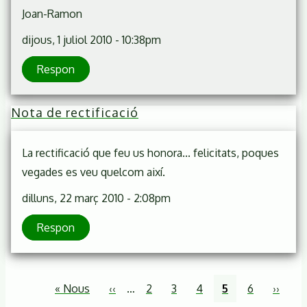
Joan-Ramon
dijous, 1 juliol 2010 - 10:38pm
Respon
Nota de rectificació
La rectificació que feu us honora... felicitats, poques
vegades es veu quelcom així.
dilluns, 22 març 2010 - 2:08pm
Respon
Paginació
Primera
« Nous
Pàgina
‹‹
…
Page
2
Page
3
Page
4
Pàgina
5
Page
6
Pàgina
››