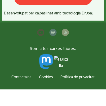
Desenvolupat per
calbasi.net
amb tecnologia
Drupal
Som a les xarxes lliures:
Peu
Contacta'ns
Cookies
Política de privacitat