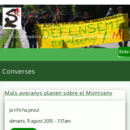
Vés
al
contingut
Coordinadora per a la Salvaguarda del Montseny
User
Entr
account
menu
Primary
Converses
links
Mals averanys planen sobre el Montseny
Ja n'hi ha prou!
dimarts, 11 agost 2015 - 7:17am