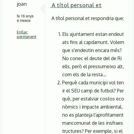
joan
A títol personal et
fa 16 anys
A títol personal et respondria que:
4 mesos
Enllaç
Els ajuntament estan endeut
permanent
ats fins al capdamunt. Volem
En
que s'endeutin encara més?
resposta
No conec el deute del de Ri
ells, però el pressumeixo alt,
a
com els de la resta...
El
Perquè cada municipi vol ten
problema
ir el SEU camp de futbol? Per
és
què, per estalviar costos eco
que
nòmics i impacte ambiental,
en
no es planteja l'aprofitament
tot
mancomunat de les insfraes
el
tructures? Per exemple, si el