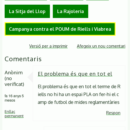
La Sitja del Llop
La Rajoleria
Campanya contra el POUM de Riells i Viabrea
Versió per a imprimir
Afegeix un nou comentari
Comentaris
Anònim
El problema és que en tot el
(no
verificat)
El problema és que en tot el terme de R
iells no hi ha un espai PLA on fer-hi el c
fa 16 anys 5
mesos
amp de futbol de mides reglamentàries
Enllaç
Respon
permanent