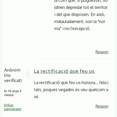
la com que, si poguessin, vo
ldrien depredar tot el territor
i del que disposen. En això,
malauradament, son la "nor
ma" i no l'excepció.
Respon
Anònim
La rectificació que feu us
(no
verificat)
La rectificació que feu us honora... felici
tats, poques vegades es veu quelcom a
fa 16 anys 4
mesos
ixí.
Enllaç
Respon
permanent