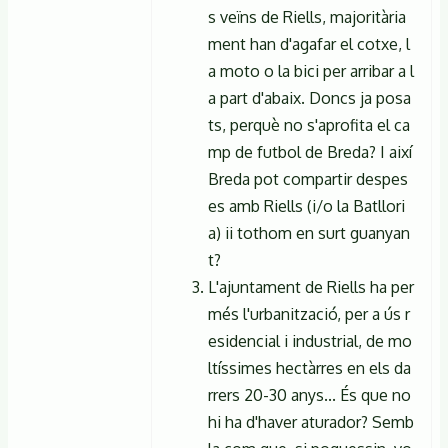
de
s veïns de Riells, majoritària
ment han d'agafar el cotxe, l
Anònim
a moto o la bici per arribar a l
(no
a part d'abaix. Doncs ja posa
verificat)
ts, perquè no s'aprofita el ca
mp de futbol de Breda? I així
Breda pot compartir despes
es amb Riells (i/o la Batllori
a) ii tothom en surt guanyan
t?
L'ajuntament de Riells ha per
més l'urbanització, per a ús r
esidencial i industrial, de mo
ltíssimes hectàrres en els da
rrers 20-30 anys... És que no
hi ha d'haver aturador? Semb