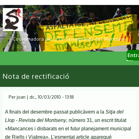
Vés
al
contingut
Coordinadora per a la Salvaguarda del Montseny
User
Entr
account
menu
Primary
Nota de rectificació
links
Per
joan
|
dc., 10/03/2010 - 13:18
A finals del desembre passat publicàvem a la
Sitja del
Llop - Revista del Montseny
, número 31, un escrit titulat
«Mancances i disbarats en el futur planejament municipal
de Riells i Viabrea». L’esmentat article aparegué