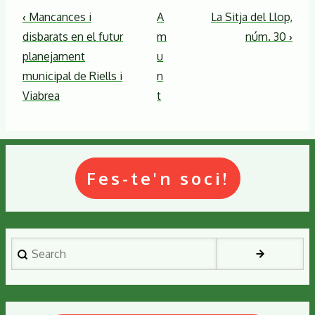
Enllaços
‹
Mancances i
A
La Sitja del Llop,
relacionats
disbarats en el futur
m
núm. 30
›
de
planejament
u
Nota
municipal de Riells i
n
de
Viabrea
t
rectificació
Fes-te'n soci!
Search