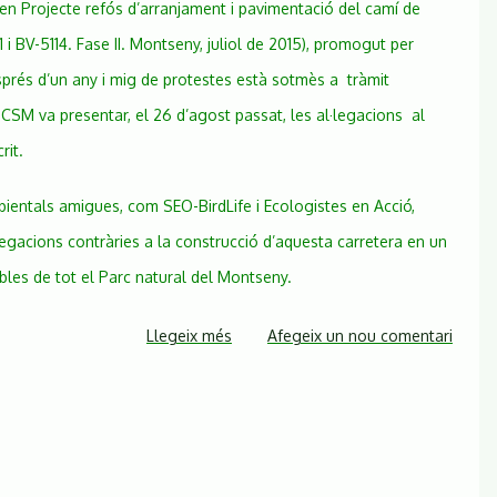
en Projecte refós d’arranjament i pavimentació del camí de
i BV-5114. Fase II. Montseny, juliol de 2015), promogut per
prés d’un any i mig de protestes està sotmès a tràmit
 CSM va presentar, el 26 d’agost passat, les al·legacions al
rit.
ientals amigues, com SEO-BirdLife i Ecologistes en Acció,
egacions contràries a la construcció d’aquesta carretera en un
bles de tot el Parc natural del Montseny.
Llegeix més
sobre
Afegeix un nou comentari
La
CSM
presenta
al·legacions
al