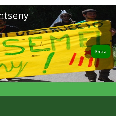
ntseny
Entra