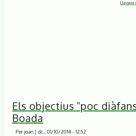
Llegeix
Els objectius "poc diàfans
Boada
Per
joan
|
dc., 01/10/2014 - 12:52