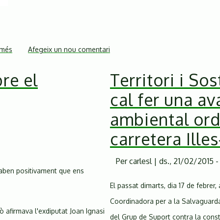
 més
sobre
Afegeix un nou comentari
Convocatòria
re el
Territori i So
de
concentració
cal fer una a
de
protesta
ambiental ordi
davant
carretera Ille
del
DTES
(Av.
Per
carlesl
|
ds., 21/02/2015 -
saben positivament que ens
Diagonal,
523,
El passat dimarts, dia 17 de febre
BCN),
Coordinadora per a la Salvaguarda
el
xò afirmava l'exdiputat Joan Ignasi
del Grup de Suport contra la const