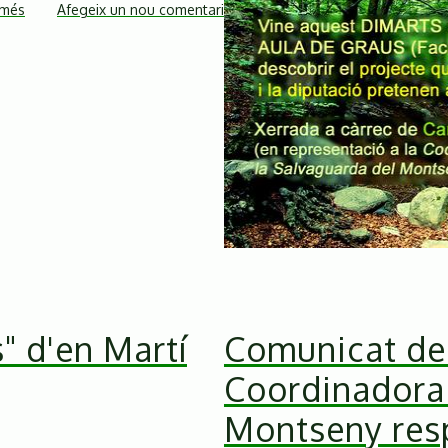
 més
sobre
Afegeix un nou comentari
Acció
de
l'Skamot
Verd
de
la
Facultat
de
Biologia
contra
la
construcció
de
" d'en Martí
Comunicat de
la
Coordinadora 
carretera
Illes-
Montseny resp
Sant