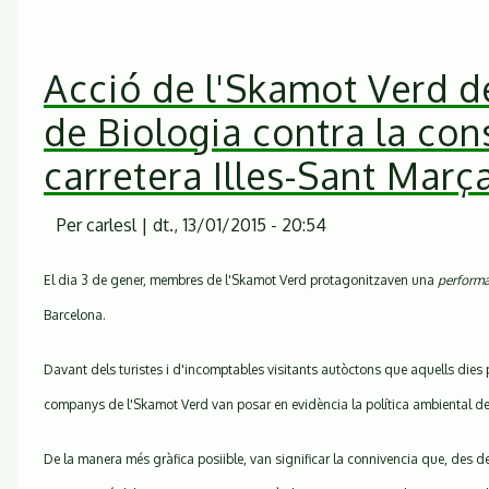
averanys
planen
sobre
Acció de l'Skamot Verd de
el
Montseny
de Biologia contra la con
carretera Illes-Sant Març
Per
carlesl
|
dt., 13/01/2015 - 20:54
El dia 3 de gener, membres de l'Skamot Verd protagonitzaven una
perform
Barcelona.
Davant dels turistes i d'incomptables visitants autòctons que aquells dies p
companys de l'Skamot Verd van posar en evidència la política ambiental de
De la manera més gràfica posiible, van significar la connivencia que, des de