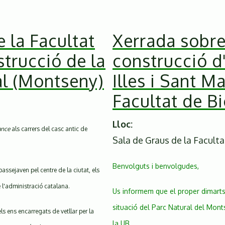
 la Facultat
Xerrada sobre
strucció de la
construcció d'
al (Montseny)
Illes i Sant M
Facultat de B
Lloc
ance
als carrers del casc antic de
Sala de Graus de la Faculta
Benvolguts i benvolgudes,
assejaven pel centre de la ciutat, els
 l'administració catalana.
Us informem que el proper dimarts
situació del Parc Natural del Mont
ls ens encarregats de vetllar per la
la UB.