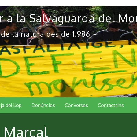
 a la Salvaguarda del Mo
 de la natura des de 1.986 ~
tja del llop
Denúncies
Converses
Contacta'ns
t Marçal