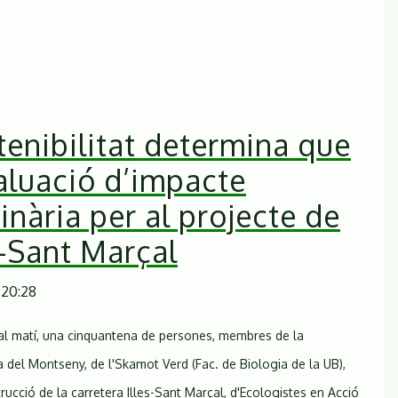
projecte
de
carretera
Illes-
Sant
Marçal
stenibilitat determina que
valuació d’impacte
nària per al projecte de
s-Sant Marçal
 20:28
r, al matí, una cinquantena de persones, membres de la
 del Montseny, de l'Skamot Verd (Fac. de Biologia de la UB),
rucció de la carretera Illes-Sant Marçal, d'Ecologistes en Acció