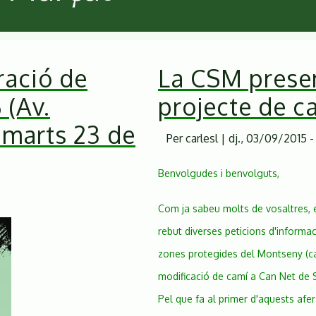
ració de
La CSM presen
 (Av.
projecte de ca
imarts 23 de
Per
carlesl
|
dj., 03/09/2015 -
Benvolgudes i benvolguts,
Com ja sabeu molts de vosaltres, e
rebut diverses peticions d'informac
zones protegides del Montseny (car
modificació de camí a Can Net de S
Pel que fa al primer d'aquests afer