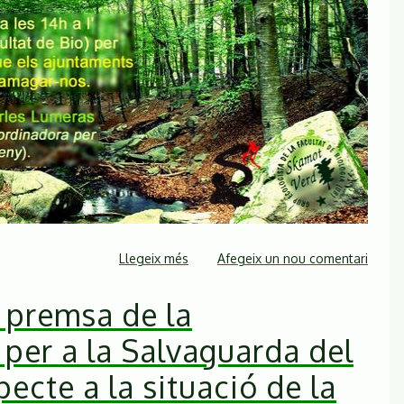
Llegeix més
sobre
Afegeix un nou comentari
Xerrada
 premsa de la
sobre
el
per a la Salvaguarda del
projecte
de
ecte a la situació de la
construcció