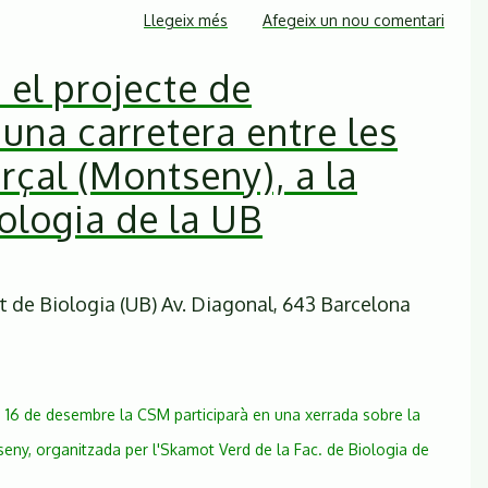
Llegeix més
sobre
Afegeix un nou comentari
Territori
 el projecte de
i
Sostenibilitat
una carretera entre les
determina
que
arçal (Montseny), a la
cal
iologia de la UB
fer
una
avaluació
d’impacte
t de Biologia (UB) Av. Diagonal, 643 Barcelona
ambiental
ordinària
per
al
 16 de desembre la CSM participarà en una xerrada sobre la
projecte
seny, organitzada per l'Skamot Verd de la Fac. de Biologia de
de
carretera