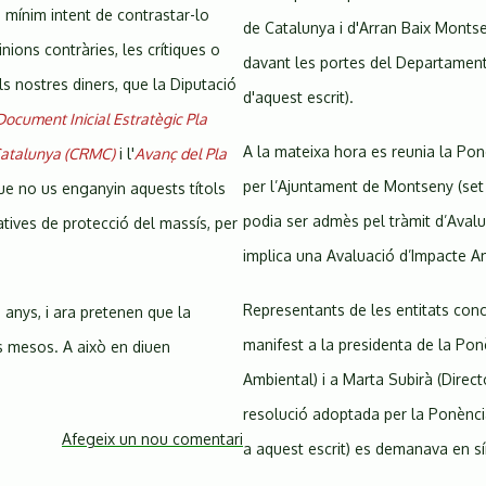
dimarts
 mínim intent de contrastar-lo
de Catalunya i d'Arran Baix Monts
23
nions contràries, les crítiques o
de
davant les portes del Departament 
s nostres diners, que la Diputació
febrer
d'aquest escrit).
a
Document Inicial Estratègic Pla
les
A la mateixa hora es reunia la Pon
 Catalunya (CRMC)
i l'
Avanç del Pla
11:30h
per l’Ajuntament de Montseny (set 
que no us enganyin aquests títols
podia ser admès pel tràmit d’Avalu
atives de protecció del massís, per
implica una Avaluació d’Impacte Am
Representants de les entitats conc
 anys, i ara pretenen que la
manifest a la presidenta de la Po
s mesos. A això en diuen
Ambiental) i a Marta Subirà (Dire
resolució adoptada per la Ponència
Afegeix un nou comentari
a aquest escrit) es demanava en sí