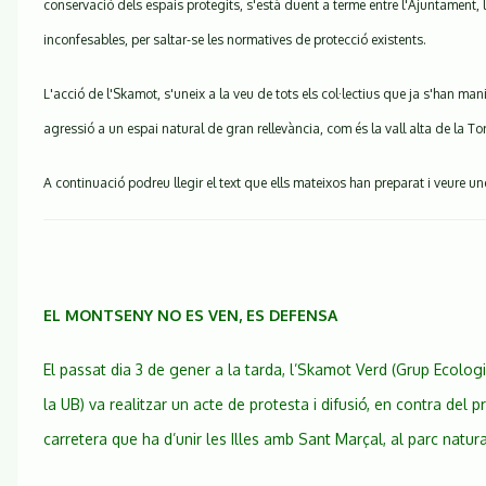
conservació dels espais protegits, s'està duent a terme entre l'Ajuntament, 
inconfesables, per saltar-se les normatives de protecció existents.
L'acció de l'Skamot, s'uneix a la veu de tots els col·lectius que ja s'han ma
agressió a un espai natural de gran rellevància, com és la vall alta de la To
A continuació podreu llegir el text que ells mateixos han preparat i veure u
EL MONTSENY NO ES VEN, ES DEFENSA
El passat dia 3 de gener a la tarda, l’Skamot Verd (Grup Ecologi
la UB) va realitzar un acte de protesta i difusió, en contra del 
carretera que ha d’unir les Illes amb Sant Marçal, al parc natur