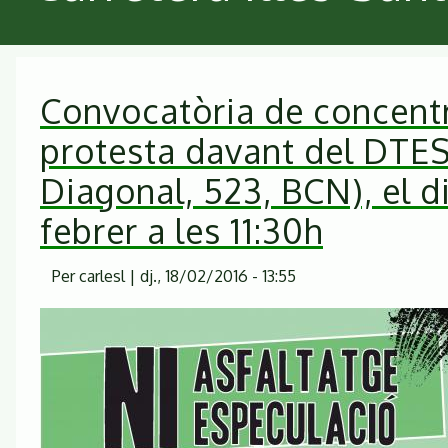
Convocatòria de concent
protesta davant del DTES
Diagonal, 523, BCN), el d
febrer a les 11:30h
Per
carlesl
|
dj., 18/02/2016 - 13:55