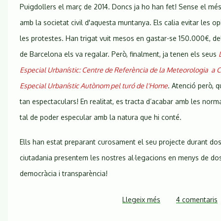
Puigdollers el març de 2014. Doncs ja ho han fet! Sense el més
amb la societat civil d'aquesta muntanya. Els calia evitar les opi
les protestes. Han trigat vuit mesos en gastar-se 150.000€, del
de Barcelona els va regalar. Però, finalment, ja tenen els seus
Especial Urbanístic: Centre de Referència de la Meteorologia a
Especial Urbanístic Autònom pel turó de l'Home
. Atenció però, 
tan espectaculars! En realitat, es tracta d’acabar amb les norm
tal de poder especular amb la natura que hi conté.
Ells han estat preparant curosament el seu projecte durant dos
ciutadania presentem les nostres al·legacions en menys de do
democràcia i transparència!
Llegeix més
sobre
4 comentaris
Mals