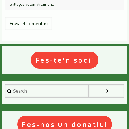
enllaços automàticament.
Fes-te'n soci!
Search
Fes-nos un donatiu!