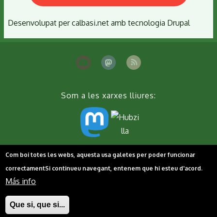
Desenvolupat per
calbasi.net
amb tecnologia
Drupal
Som a les xarxes lliures:
Peu
Contacta'ns
Cookies
Política de privacitat
Com boi totes les webs, aquesta usa galetes per poder funcionar
correctament
Si continueu navegant, entenem que hi esteu d'acord.
Más info
Que si, que si...