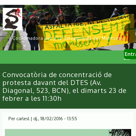
Vés
al
contingut
Coordinadora per a la Salvaguarda del Montseny
User
Entr
account
menu
Primary
Convocatòria de concentració de
links
protesta davant del DTES (Av.
Diagonal, 523, BCN), el dimarts 23 de
febrer a les 11:30h
Per
carlesl
|
dj., 18/02/2016 - 13:55