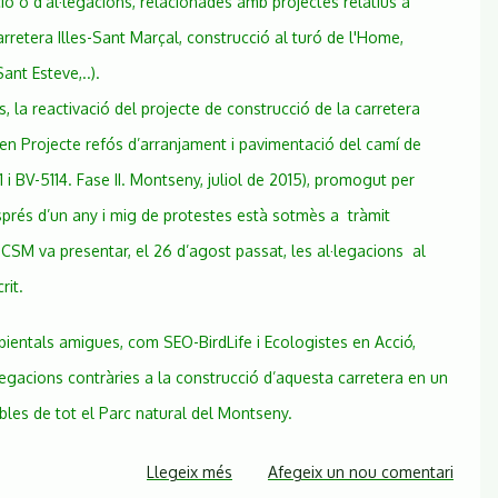
ió o d'al·legacions, relacionades amb projectes relatius a
pel
retera Illes-Sant Marçal, construcció al turó de l'Home,
Departament
ant Esteve,..).
de
s, la reactivació del projecte de construcció de la carretera
Territori
i
en Projecte refós d’arranjament i pavimentació del camí de
Sostenibilitat
i BV-5114. Fase II. Montseny, juliol de 2015), promogut per
sobre
prés d’un any i mig de protestes està sotmès a tràmit
el
projecte
 CSM va presentar, el 26 d’agost passat, les al·legacions al
de
rit.
construcció
de
ientals amigues, com SEO-BirdLife i Ecologistes en Acció,
la
egacions contràries a la construcció d’aquesta carretera en un
carretera
bles de tot el Parc natural del Montseny.
Illes-
Sant
Marçal
Llegeix més
sobre
Afegeix un nou comentari