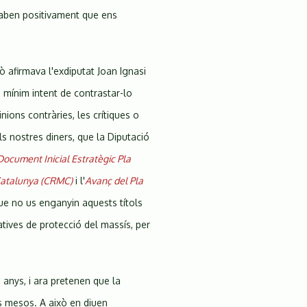
saben positivament que ens
Diagonal,
523,
BCN),
el
xò afirmava l'exdiputat Joan Ignasi
dimarts
 mínim intent de contrastar-lo
23
nions contràries, les crítiques o
de
s nostres diners, que la Diputació
febrer
a
Document Inicial Estratègic Pla
les
 Catalunya (CRMC)
i l'
Avanç del Pla
11:30h
que no us enganyin aquests títols
atives de protecció del massís, per
 anys, i ara pretenen que la
s mesos. A això en diuen