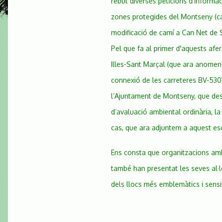
rebut diverses peticions d'informac
de
Santa
zones protegides del Montseny (car
Fe
modificació de camí a Can Net de S
Pel que fa al primer d'aquests afer
Illes-Sant Marçal (que ara anomen
connexió de les carreteres BV-5301 
l’Ajuntament de Montseny, que des
d’avaluació ambiental ordinària, la
cas, que ara adjuntem a aquest esc
Ens consta que organitzacions amb
també han presentat les seves al·l
dels llocs més emblemàtics i sensi