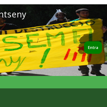
ntseny
Entra