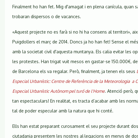
Finalment ho han fet. Mig d'amagat i en plena canícula, quan 
trobaran dispersos o de vacances.
«Aquest projecte no es farà si no hi ha consens al territori», ai
Puigdollers el març de 2014. Doncs ja ho han fet! Sense el més
amb la societat civil d'aquesta muntanya. Els calia evitar les opi
les protestes. Han trigat vuit mesos en gastar-se 150.000€, del
de Barcelona els va regalar. Però, finalment, ja tenen els seus
Especial Urbanístic: Centre de Referència de la Meteorologia a
Especial Urbanístic Autònom pel turó de l'Home
. Atenció però, 
tan espectaculars! En realitat, es tracta d’acabar amb les norm
tal de poder especular amb la natura que hi conté.
Ells han estat preparant curosament el seu projecte durant dos
ciutadania presentem les nostres al·legacions en menys de do