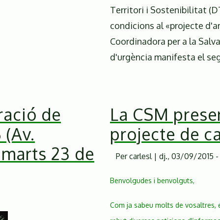
la
Territori i Sostenibilitat (D
Coordinadora
condicions al «projecte d'a
per
a
Coordinadora per a la Salv
la
d'urgència manifesta el se
Salvaguarda
del
Montseny
sobre
ració de
La CSM presen
el
projecte
 (Av.
projecte de ca
de
imarts 23 de
passos
Per
carlesl
|
dj., 03/09/2015 -
de
fauna
Benvolgudes i benvolguts,
a
la
Com ja sabeu molts de vosaltres, e
carretera