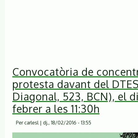
Convocatòria de concent
protesta davant del DTES
Diagonal, 523, BCN), el d
febrer a les 11:30h
Per
carlesl
|
dj., 18/02/2016 - 13:55