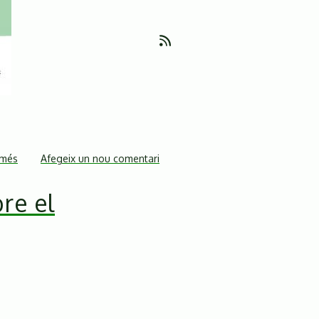
 més
sobre
Afegeix un nou comentari
Convocatòria
re el
de
concentració
de
protesta
davant
del
DTES
(Av.