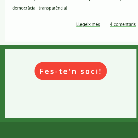
democràcia i transparència!
Llegeix més
sobre
4 comentaris
Mals
averanys
planen
sobre
el
Fes-te'n soci!
Montseny