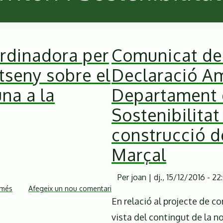
rdinadora per
Comunicat de 
tseny sobre el
Declaració A
na a la
Departament d
Sostenibilitat
construcció de
Marçal
Per
joan
|
dj., 15/12/2016 - 22
 més
sobre
Afegeix un nou comentari
En relació al projecte de co
Consideracions
de
vista del contingut de la 