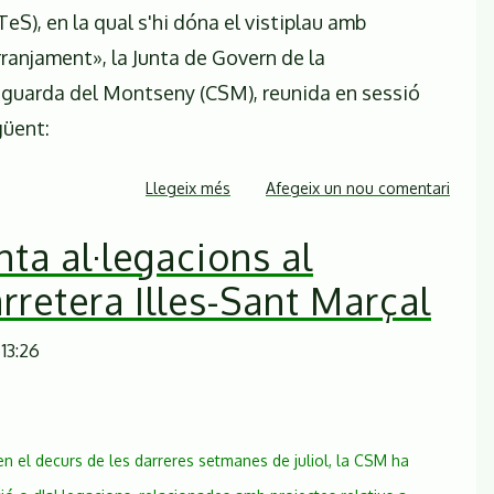
TeS), en la qual s'hi dóna el vistiplau amb
rranjament», la Junta de Govern de la
aguarda del Montseny (CSM), reunida en sessió
güent:
Llegeix més
sobre
Afegeix un nou comentari
Comunicat
ta al·legacions al
de
la
rretera Illes-Sant Marçal
CSM
en
 13:26
relació
a
la
Declaració
n el decurs de les darreres setmanes de juliol, la CSM ha
Ambiental
emesa