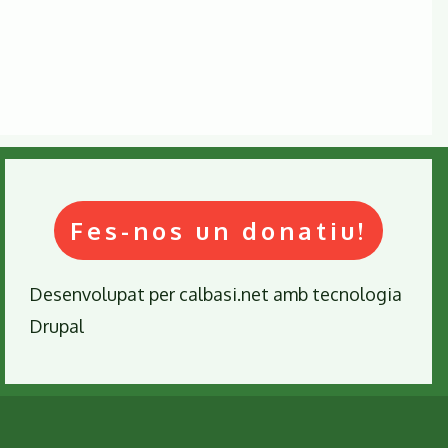
Fes-nos un donatiu!
Desenvolupat per
calbasi.net
amb tecnologia
Drupal