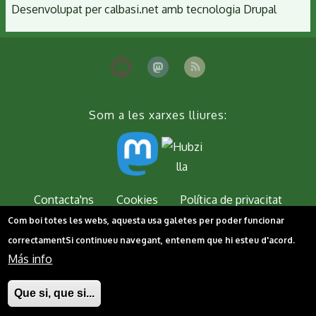
Desenvolupat per
calbasi.net
amb tecnologia
Drupal
Som a les xarxes lliures:
Peu
Contacta'ns
Cookies
Política de privacitat
Com boi totes les webs, aquesta usa galetes per poder funcionar
correctament
Si continueu navegant, entenem que hi esteu d'acord.
Más info
Que si, que si...