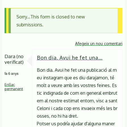
Sorry...This form is closed to new
Missatge
submissions.
d'estat
Afegeix un nou comentari
Dara (no
Bon dia. Avui he fet una…
verificat)
Bon dia. Avui he fet una publicació al m
fa 6 anys
eu instagram que es diu darajamon, té
Enllaç
molt a veure amb les vostres feines. Es
permanent
tic indignada de com en general embrut
em al nostre estimat entorn, visc a sant
Celoni i cada cop ens invaeix més les br
osses, no hi ha dret.
Potser us podría ajudar d'alguna maner