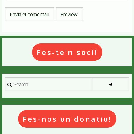
Fes-te'n soci!
Search
Fes-nos un donatiu!