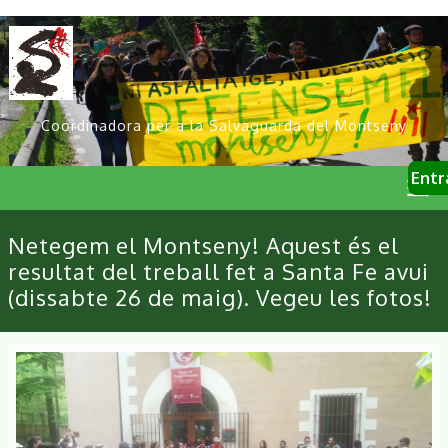
Vés
al
contingut
Coordinadora per a la Salvaguarda del Montseny
User
Entr
account
menu
Primary
Netegem el Montseny! Aquest és el
links
resultat del treball fet a Santa Fe avui
(dissabte 26 de maig). Vegeu les fotos!