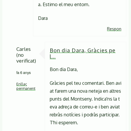
a. Estimo el meu entorn.
Dara
Respon
Carles
Bon dia Dara, Gràcies pe
(no
l…
verificat)
Bon dia Dara,
fa 6 anys
Gràcies pel teu comentari. Ben avi
Enllaç
permanent
at farem una nova neteja en altres
punts del Montseny. Indica'ns la t
En
eva adreça de correu-e i ben aviat
resposta
rebràs notícies i podràs participar.
a
T'hi esperem.
Bon