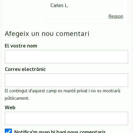
dia.
Carles L.
Avui
Respon
he
fet
Afegeix un nou comentari
una…
El vostre nom
de
Dara
(no
Correu electrònic
verificat)
El contingut d'aquest camp es manté privat i no es mostrarà
públicament.
Web
Notifica'm quan hi hagi nous comentaris