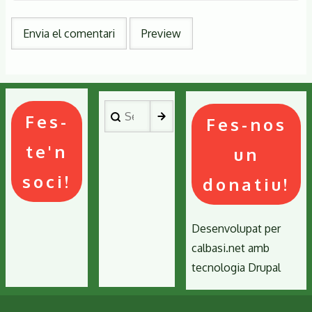
Search
Fes-
Fes-nos
te'n
un
soci!
donatiu!
Desenvolupat per
calbasi.net
amb
tecnologia
Drupal