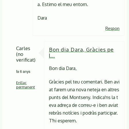
a. Estimo el meu entorn.
Dara
Respon
Carles
Bon dia Dara, Gràcies pe
(no
l…
verificat)
Bon dia Dara,
fa 6 anys
Gràcies pel teu comentari. Ben avi
Enllaç
permanent
at farem una nova neteja en altres
punts del Montseny. Indica'ns la t
En
eva adreça de correu-e i ben aviat
resposta
rebràs notícies i podràs participar.
a
T'hi esperem.
Bon