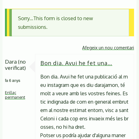
Sorry...This form is closed to new
Missatge
submissions.
d'estat
Afegeix un nou comentari
Dara (no
Bon dia. Avui he fet una…
verificat)
Bon dia. Avui he fet una publicació al m
fa 6 anys
eu instagram que es diu darajamon, té
Enllaç
molt a veure amb les vostres feines. Es
permanent
tic indignada de com en general embrut
em al nostre estimat entorn, visc a sant
Celoni i cada cop ens invaeix més les br
osses, no hi ha dret.
Potser us podría ajudar d'alguna maner