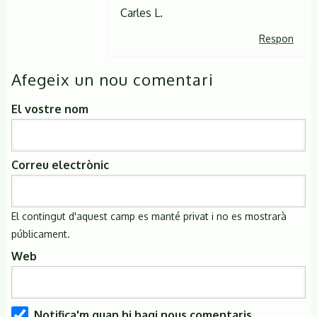
dia.
Carles L.
Avui
Respon
he
fet
Afegeix un nou comentari
una…
El vostre nom
de
Dara
(no
Correu electrònic
verificat)
El contingut d'aquest camp es manté privat i no es mostrarà
públicament.
Web
Notifica'm quan hi hagi nous comentaris