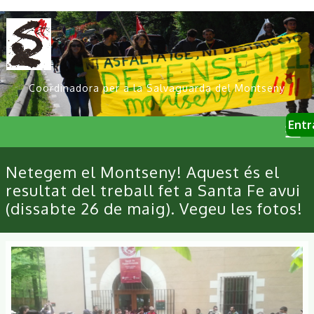
Vés
al
contingut
Coordinadora per a la Salvaguarda del Montseny
User
Entr
account
menu
Primary
Netegem el Montseny! Aquest és el
links
resultat del treball fet a Santa Fe avui
(dissabte 26 de maig). Vegeu les fotos!