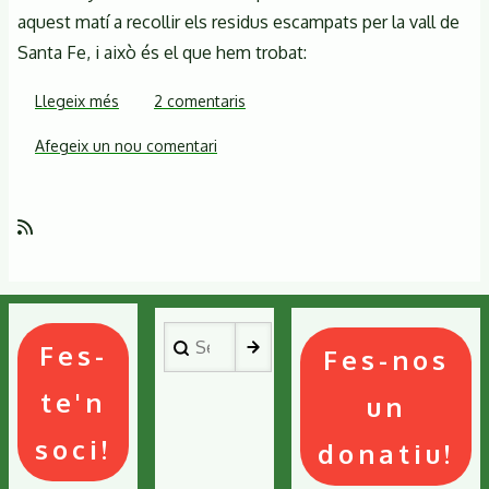
aquest matí a recollir els residus escampats per la vall de
Santa Fe, i això és el que hem trobat:
Llegeix més
sobre
2 comentaris
Netegem
Afegeix un nou comentari
el
Montseny!
Aquest
és
el
resultat
del
Search
treball
Fes-
Fes-nos
fet
te'n
un
a
Santa
soci!
donatiu!
Fe
avui