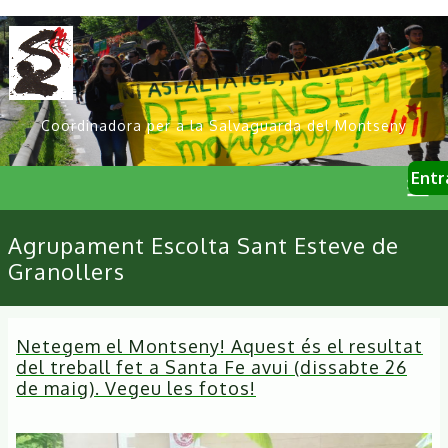
Vés
al
contingut
Coordinadora per a la Salvaguarda del Montseny
User
Entr
account
menu
Primary
Agrupament Escolta Sant Esteve de
links
Granollers
Netegem el Montseny! Aquest és el resultat
del treball fet a Santa Fe avui (dissabte 26
de maig). Vegeu les fotos!