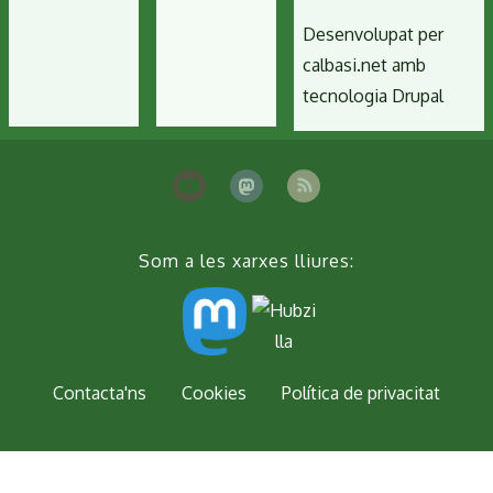
(dissabte
Desenvolupat per
26
calbasi.net
amb
de
tecnologia
Drupal
maig).
Vegeu
les
fotos!
Som a les xarxes lliures:
Peu
Contacta'ns
Cookies
Política de privacitat