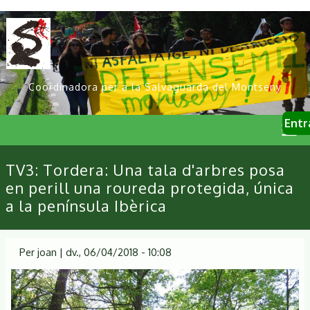
Vés
al
contingut
Coordinadora per a la Salvaguarda del Montseny
User
Entr
account
menu
Primary
TV3: Tordera: Una tala d'arbres posa
links
en perill una roureda protegida, única
a la península Ibèrica
Per
joan
|
dv., 06/04/2018 - 10:08