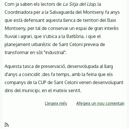
Com ja saben els lectors de
La Sitja del Llop
, la
Coordinadora per a la Salvaguarda del Montseny fa anys
que està defensant aquesta llenca de territori del Baix
Montseny, per tal de conservar un espai de gran interès
fluvial i agrari, que s'ubica a la Batllòria, i que el
planejament urbanístic de Sant Celoni preveia de
transformar en sòl "industrial".
Aquesta tasca de preservació, desenvolupada al llarg
d'anys a coincidit ,des fa temps, amb la feina que els
companys de la CUP de Sant Celoni venen desenvolupant
dins del municipi, en el mateix sentit.
Llegeix més
sobre
Afegeix un nou comentari
19
de
març