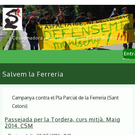
Vés
al
contingut
Coordinadora per a la Salvaguarda del Montseny
User
Entr
account
menu
Primary
Salvem la Ferreria
links
Campanya contra el Pla Parcial de la Ferreria (Sant
Celoni)
Passejada per la Tordera, curs mitjà. Maig
2014. CSM