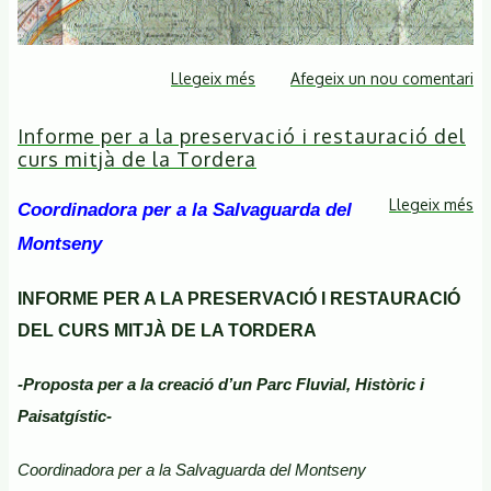
Llegeix més
sobre
Afegeix un nou comentari
Mapa
Informe per a la preservació i restauració del
de
curs mitjà de la Tordera
la
Ferreria
Llegeix més
so
Coordinadora per a la
Salvaguarda del
In
Montseny
pe
a
INFORME PER A LA PRESERVACIÓ I RESTAURACIÓ
la
DEL CURS MITJÀ DE LA TORDERA
pr
i
-Proposta per a la creació d’un Parc Fluvial, Històric i
re
Paisatgístic-
de
cu
Coordinadora per a la Salvaguarda del Montseny
mi