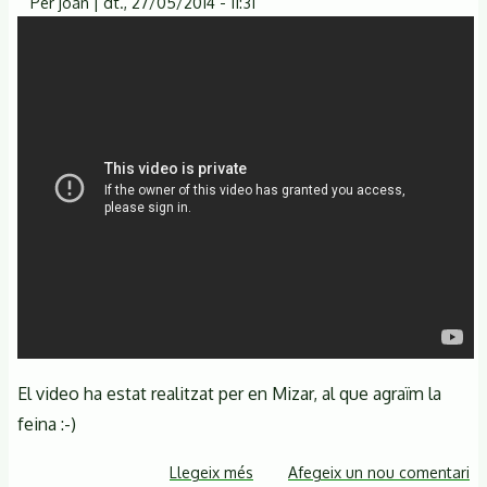
Per
joan
|
dt., 27/05/2014 - 11:31
El video ha estat realitzat per en Mizar, al que agraïm la
feina :-)
Llegeix més
sobre
Afegeix un nou comentari