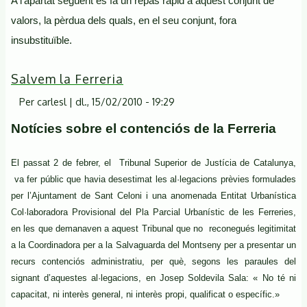
A l’apartat següent es fa un repàs ràpid a aquest conjunt de
valors, la pèrdua dels quals, en el seu conjunt, fora
insubstituïble.
Salvem la Ferreria
Per
carlesl
|
dl., 15/02/2010 - 19:29
Notícies sobre el contenciós de la Ferreria
El passat 2 de febrer, el Tribunal Superior de Justícia de Catalunya,
va fer públic que havia desestimat les al·legacions prèvies formulades
per l’Ajuntament de Sant Celoni i una anomenada Entitat Urbanística
Col·laboradora Provisional del Pla Parcial Urbanístic de les Ferreries,
en les que demanaven a aquest Tribunal que no reconegués legitimitat
a
la Coordinadora
per a
la Salvaguarda
del Montseny per a presentar un
recurs contenciós administratiu, per què, segons les paraules del
signant d’aquestes al·legacions, en Josep Soldevila Sala: « No té ni
capacitat, ni interès general, ni interès propi, qualificat o específic.»