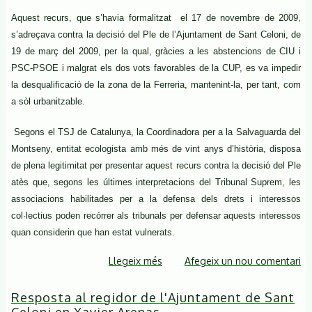
Aquest recurs, que s’havia formalitzat
el 17 de novembre de 2009,
s’adreçava contra la decisió del Ple de l’Ajuntament de Sant Celoni, de
19 de març del 2009, per la qual, gràcies a les abstencions de CIU i
PSC-PSOE i malgrat els dos vots favorables de
la CUP
, es va impedir
la desqualificació de la zona de la Ferreria, mantenint-la, per tant, com
a sòl urbanitzable.
Segons el TSJ de Catalunya,
la Coordinadora
per a
la Salvaguarda
del
Montseny, entitat ecologista amb més de vint anys d’història, disposa
de plena legitimitat per presentar aquest recurs contra la decisió del Ple
atès que, segons les últimes interpretacions del Tribunal Suprem, les
associacions habilitades per a la defensa dels drets i interessos
col·lectius poden recórrer als tribunals per defensar aquests interessos
quan considerin que han estat vulnerats.
Llegeix més
sobre
Afegeix un nou comentari
Salvem
Resposta al regidor de l'Ajuntament de Sant
la