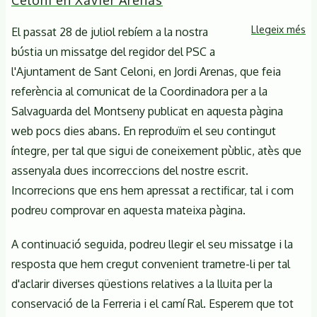
Celoni en Xavier Arenas
Ferreria
Llegeix més
so
El passat 28 de juliol rebíem a la nostra
Re
bústia un missatge del regidor del PSC a
al
l'Ajuntament de Sant Celoni, en Jordi Arenas, que feia
re
referència al comunicat de la Coordinadora per a la
de
Salvaguarda del Montseny publicat en aquesta pàgina
l'
web pocs dies abans. En reproduïm el seu contingut
de
íntegre, per tal que sigui de coneixement pùblic, atès que
Sa
assenyala dues incorreccions del nostre escrit.
Ce
en
Incorrecions que ens hem apressat a rectificar, tal i com
Xa
podreu comprovar en aquesta mateixa pàgina.
Ar
A continuació seguida, podreu llegir el seu missatge i la
resposta que hem cregut convenient trametre-li per tal
d'aclarir diverses qüestions relatives a la lluita per la
conservació de la Ferreria i el camí Ral. Esperem que tot