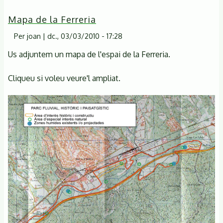
Passejada
Mapa de la Ferreria
per
la
Per
joan
|
dc., 03/03/2010 - 17:28
Tordera,
Us adjuntem un mapa de l'espai de la Ferreria.
curs
mitjà.
Cliqueu si voleu veure'l ampliat.
Maig
2014.
CSM