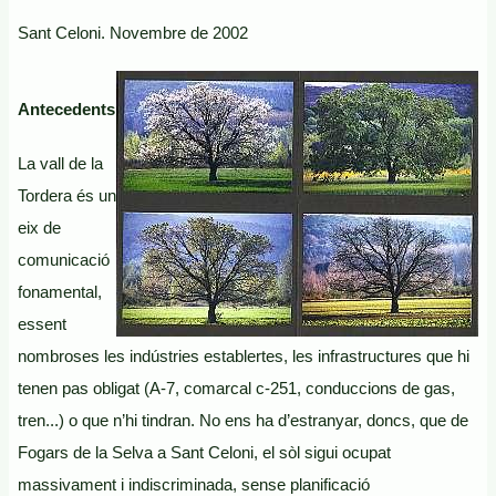
de
Sant Celoni. Novembre de 2002
la
To
Antecedents
La vall de la
Tordera és un
eix de
comunicació
fonamental,
essent
nombroses les indústries establertes, les infrastructures que hi
tenen pas obligat (A-7, comarcal c-251, conduccions de gas,
tren...) o que n’hi tindran. No ens ha d’estranyar, doncs, que de
Fogars de la Selva a Sant Celoni, el sòl sigui ocupat
massivament i indiscriminada, sense planificació