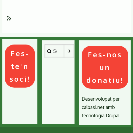
anterior
següent
Search
Fes-
Fes-nos
te'n
un
soci!
donatiu!
Desenvolupat per
calbasi.net
amb
tecnologia
Drupal