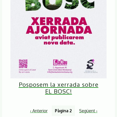
Posposem la xerrada sobre
EL BOSC!
Paginació
Pàgina
‹ Anterior
Pàgina 2
Pàgina
Següent ›