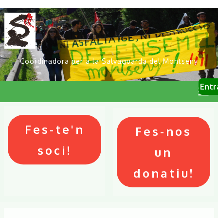
Vés
al
contingut
Coordinadora per a la Salvaguarda del Montseny
User
Entr
account
menu
Primary
links
Fes-te'n
Fes-nos
soci!
un
donatiu!