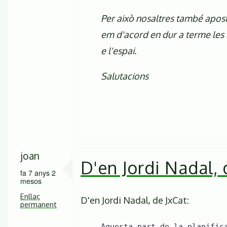
Per això nosaltres també aposte
em d'acord en dur a terme les 
e l'espai.
Salutacions
joan
D'en Jordi Nadal, 
fa 7 anys 2
mesos
Enllaç
D'en Jordi Nadal, de JxCat:
permanent
Aquesta part de la planific