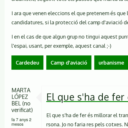
I ara que venen eleccions el que pretenem és que l
candidatures, si la protecció del camp d'aviació 
I en el cas de que algun grup no tingui aquest pu
l'espai, usant, per exemple, aquest canal ;-)
Cardedeu
Camp d'aviació
urbanisme
MARTA
El que s'ha de fer
LÓPEZ
BEL (no
verificat)
El que s'ha de fer és millorar el tr
fa 7 anys 2
rsona. Jo no faria res pels cotxes. 
mesos