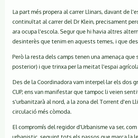
La part més propera al carrer Llinars, davant de l
continuïtat al carrer del Dr Klein, precisament per
ara ocupa l'escola. Segur que hi havia altres alter
desinterès que tenim en aquests temes, i que de
Però la resta dels camps tenen una amenaça que si 
posterior) i que trinxa per la meitat l'espai agrícol
Des de la Coordinadora vam interpel·lar els dos gr
CUP, ens van manifestar que tampoc li veien sentit, 
s'urbanitzarà al nord, a la zona del Torrent d'en Ll
circulació més còmoda.
El compromís del regidor d'Urbanisme va ser, com a
urbanistic, seguint tots els passos que marca la le