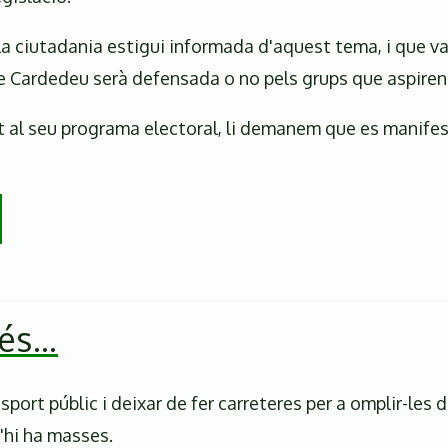
a ciutadania estigui informada d'aquest tema, i que val
de Cardedeu serà defensada o no pels grups que aspiren 
nt al seu programa electoral, li demanem que es manifes
 és…
ansport públic i deixar de fer carreteres per a omplir-l
N'hi ha masses.