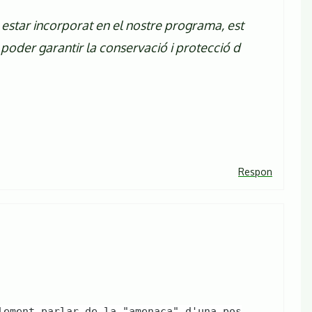
o estar incorporat en el nostre programa, est
poder garantir la conservació i protecció d
Respon
lement parlar de la "amenaça" d'una pos