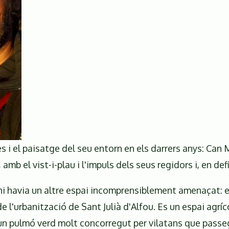
 i el paisatge del seu entorn en els darrers anys: Can 
amb el vist-i-plau i l'impuls dels seus regidors i, en def
i havia un altre espai incomprensiblement amenaçat: e
 l'urbanització de Sant Julià d'Alfou. Es un espai agríc
 un pulmó verd molt concorregut per vilatans que passege