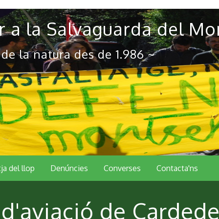
 a la Salvaguarda del Mo
 de la natura des de 1.986 ~
tja del llop
Denúncies
Converses
Contacta'ns
d'aviació de Carded