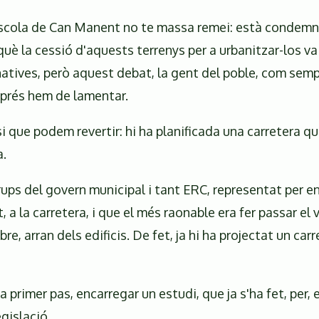
'escola de Can Manent no te massa remei: està condemnad
què la cessió d'aquests terrenys per a urbanitzar-los va
natives, però aquest debat, la gent del poble, com sempre
sprés hem de lamentar.
que podem revertir: hi ha planificada una carretera que
a.
ups del govern municipal i tant ERC, representat per en
a la carretera, i que el més raonable era fer passar el v
ibre, arran dels edificis. De fet, ja hi ha projectat un c
 primer pas, encarregar un estudi, que ja s'ha fet, per,
gislació.