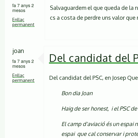
fa 7 anys 2
Salvaguardem el que queda de la nos
mesos
cs a costa de perdre uns valor que 
Enllaç
permanent
joan
Del candidat del 
fa 7 anys 2
mesos
Enllaç
Del candidat del PSC, en Josep Ques
permanent
Bon dia Joan
Haig de ser honest, i el PSC d
El camp d'aviació és un espai n
espai que cal conservar i prote