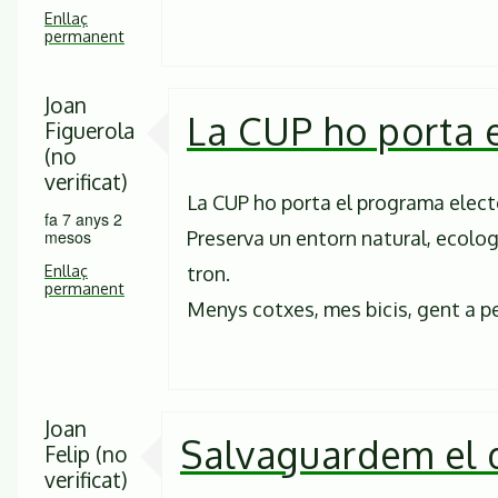
Enllaç
permanent
Joan
La CUP ho porta 
Figuerola
(no
verificat)
La CUP ho porta el programa electo
fa 7 anys 2
Preserva un entorn natural, ecolog
mesos
Enllaç
tron.
permanent
Menys cotxes, mes bicis, gent a peu 
Joan
Salvaguardem el
Felip (no
verificat)