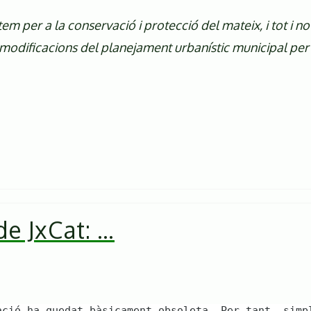
m per a la conservació i protecció del mateix, i tot i n
modificacions del planejament urbanístic municipal per 
de JxCat: …
ació ha quedat bàsicament obsoleta. Per tant, simp