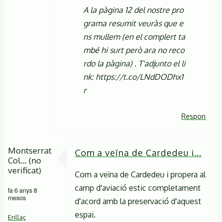
A la pàgina 12 del nostre pro
grama resumit veuràs que e
ns mullem (en el complert ta
mbé hi surt però ara no reco
rdo la pàgina) . T'adjunto el li
nk: https://t.co/LNdDODhx1
r
Respon
Montserrat
Com a veïna de Cardedeu i…
Col… (no
verificat)
Com a veïna de Cardedeu i propera al
camp d'aviació estic completament
fa 6 anys 8
mesos
d'acord amb la preservació d'aquest
espai.
Enllaç