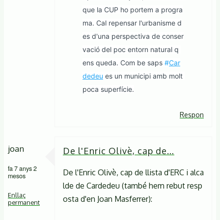
que la CUP ho portem a progra
ma. Cal repensar l'urbanisme d
es d'una perspectiva de conser
vació del poc entorn natural q 
ens queda. Com be saps 
#
Car
dedeu
 es un municipi amb molt 
poca superfície.
Respon
joan
De l'Enric Olivè, cap de…
fa 7 anys 2
De l'Enric Olivè, cap de llista d'ERC i alca
mesos
lde de Cardedeu (també hem rebut resp
Enllaç
osta d'en Joan Masferrer):
permanent