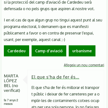
si la protecció del camp d'aviació de Cardedeu serà
defensada o no pels grups que aspiren al nostre vot.
I en el cas de que algun grup no tingui aquest punt al seu
programa electoral, li demanem que es manifesti
públicament a favor o en contra de preservar l'espai,
usant, per exemple, aquest canal ;-)
Cardedeu
Camp d'aviació
urbanisme
Afegeix un nou comentari
MARTA
El que s'ha de fer és…
LÓPEZ
BEL (no
El que s'ha de fer és millorar el transpor
verificat)
t públic i deixar de fer carreteres per a o
fa 7 anys 2
mplir-les de contaminents cotxes ocup
mesos
ats per una sola persona. Jo no faria res