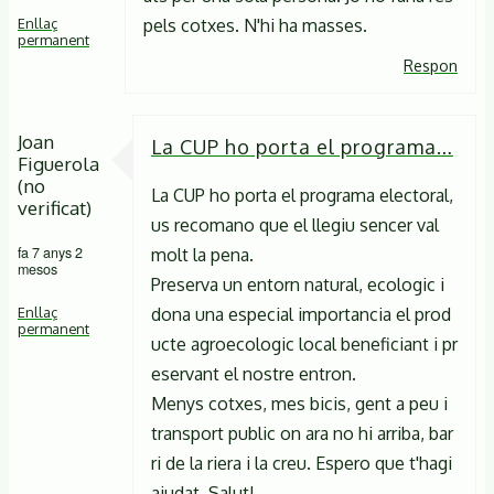
Enllaç
pels cotxes. N'hi ha masses.
permanent
Respon
Joan
La CUP ho porta el programa…
Figuerola
(no
La CUP ho porta el programa electoral,
verificat)
us recomano que el llegiu sencer val
fa 7 anys 2
molt la pena.
mesos
Preserva un entorn natural, ecologic i
Enllaç
dona una especial importancia el prod
permanent
ucte agroecologic local beneficiant i pr
eservant el nostre entron.
Menys cotxes, mes bicis, gent a peu i
transport public on ara no hi arriba, bar
ri de la riera i la creu. Espero que t'hagi
ajudat. Salut!