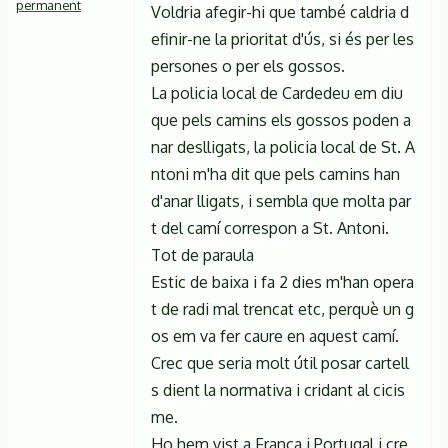
permanent
Voldria afegir-hi que també caldria d
efinir-ne la prioritat d'ús, si és per les
persones o per els gossos.
La policia local de Cardedeu em diu
que pels camins els gossos poden a
nar deslligats, la policia local de St. A
ntoni m'ha dit que pels camins han
d'anar lligats, i sembla que molta par
t del camí correspon a St. Antoni.
Tot de paraula
Estic de baixa i fa 2 dies m'han opera
t de radi mal trencat etc, perquè un g
os em va fer caure en aquest camí.
Crec que seria molt útil posar cartell
s dient la normativa i cridant al cicis
me.
Ho hem vist a França i Portugal i cre