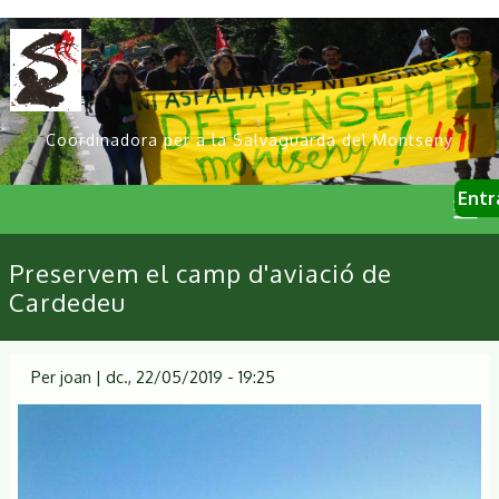
Vés
al
contingut
Coordinadora per a la Salvaguarda del Montseny
User
Entr
account
menu
Primary
Preservem el camp d'aviació de
links
Cardedeu
Per
joan
|
dc., 22/05/2019 - 19:25