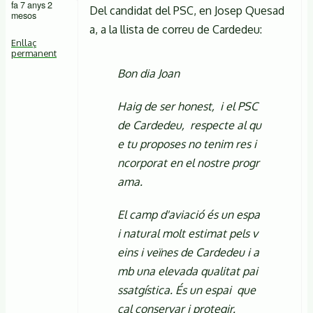
fa 7 anys 2
Del candidat del PSC, en Josep Quesad
mesos
a, a la llista de correu de Cardedeu:
Enllaç
permanent
Bon dia Joan
Haig de ser honest, i el PSC
de Cardedeu, respecte al qu
e tu proposes no tenim res i
ncorporat en el nostre progr
ama.
El camp d'aviació és un espa
i natural molt estimat pels v
eins i veïnes de Cardedeu i a
mb una elevada qualitat pai
ssatgística. És un espai que
cal conservar i protegir.