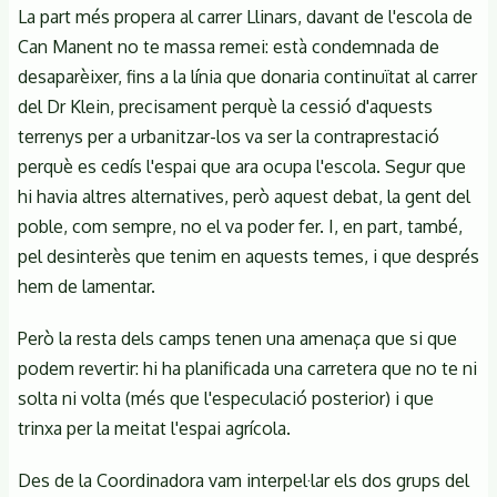
La part més propera al carrer Llinars, davant de l'escola de
Can Manent no te massa remei: està condemnada de
desaparèixer, fins a la línia que donaria continuïtat al carrer
del Dr Klein, precisament perquè la cessió d'aquests
terrenys per a urbanitzar-los va ser la contraprestació
perquè es cedís l'espai que ara ocupa l'escola. Segur que
hi havia altres alternatives, però aquest debat, la gent del
poble, com sempre, no el va poder fer. I, en part, també,
pel desinterès que tenim en aquests temes, i que després
hem de lamentar.
Però la resta dels camps tenen una amenaça que si que
podem revertir: hi ha planificada una carretera que no te ni
solta ni volta (més que l'especulació posterior) i que
trinxa per la meitat l'espai agrícola.
Des de la Coordinadora vam interpel·lar els dos grups del