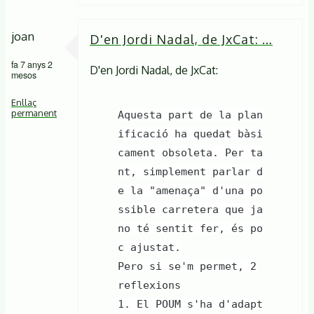
joan
D'en Jordi Nadal, de JxCat: …
fa 7 anys 2
D'en Jordi Nadal, de JxCat:
mesos
Enllaç
permanent
Aquesta part de la plan
ificació ha quedat bàsi
cament obsoleta. Per ta
nt, simplement parlar d
e la "amenaça" d'una po
ssible carretera que ja
no té sentit fer, és po
c ajustat.
Pero si se'm permet, 2
reflexions
1. El POUM s'ha d'adapt