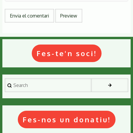
Fes-te'n soci!
Search
Fes-nos un donatiu!