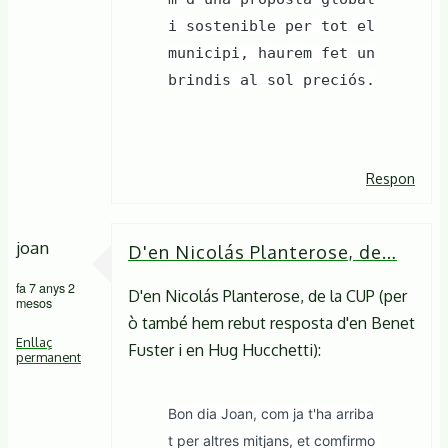
i sostenible per tot el
municipi, haurem fet un
brindis al sol preciós.
Respon
joan
D'en Nicolás Planterose, de…
fa 7 anys 2
D'en Nicolás Planterose, de la CUP (per
mesos
ò també hem rebut resposta d'en Benet
Enllaç
Fuster i en Hug Hucchetti):
permanent
Bon dia Joan, com ja t'ha arriba
t per altres mitjans, et comfirmo 