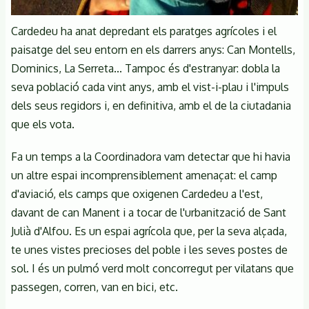
Cardedeu ha anat depredant els paratges agrícoles i el
paisatge del seu entorn en els darrers anys: Can Montells,
Dominics, La Serreta... Tampoc és d'estranyar: dobla la
seva població cada vint anys, amb el vist-i-plau i l'impuls
dels seus regidors i, en definitiva, amb el de la ciutadania
que els vota.
Fa un temps a la Coordinadora vam detectar que hi havia
un altre espai incomprensiblement amenaçat: el camp
d'aviació, els camps que oxigenen Cardedeu a l'est,
davant de can Manent i a tocar de l'urbanització de Sant
Julià d'Alfou. Es un espai agrícola que, per la seva alçada,
te unes vistes precioses del poble i les seves postes de
sol. I és un pulmó verd molt concorregut per vilatans que
passegen, corren, van en bici, etc.