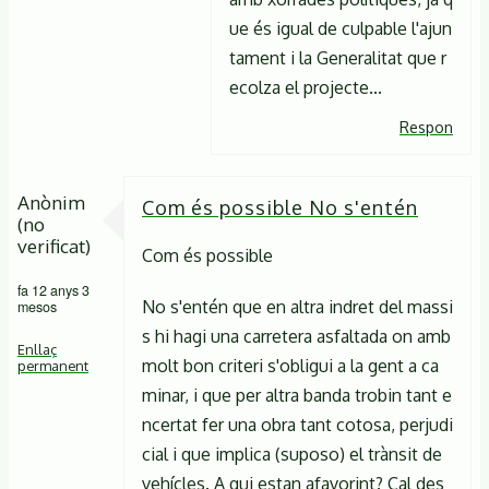
ue és igual de culpable l'ajun
tament i la Generalitat que r
ecolza el projecte...
Respon
Anònim
Com és possible No s'entén
(no
verificat)
Com és possible
fa 12 anys 3
No s'entén que en altra indret del massi
mesos
s hi hagi una carretera asfaltada on amb
Enllaç
molt bon criteri s'obligui a la gent a ca
permanent
minar, i que per altra banda trobin tant e
ncertat fer una obra tant cotosa, perjudi
cial i que implica (suposo) el trànsit de
vehícles. A qui estan afavorint? Cal des