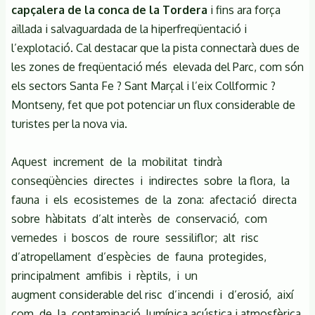
capçalera de la conca de la Tordera
i fins ara força
aïllada i salvaguardada de la hiperfreqüentació i
l’explotació. Cal destacar que la pista connectarà dues de
les zones de freqüentació més elevada del Parc, com són
els sectors Santa Fe ? Sant Marçal i l’eix Collformic ?
Montseny, fet que pot potenciar un flux considerable de
turistes per la nova via.
Aquest increment de la mobilitat tindrà
conseqüències directes i indirectes sobre la flora, la
fauna i els ecosistemes de la zona: afectació directa
sobre hàbitats d’alt interès de conservació, com
vernedes i boscos de roure sessiliflor; alt risc
d’atropellament d’espècies de fauna protegides,
principalment amfibis i rèptils, i un
augment considerable del risc d’incendi i d’erosió, així
com de la contaminació lumínica acústica i atmosfèrica