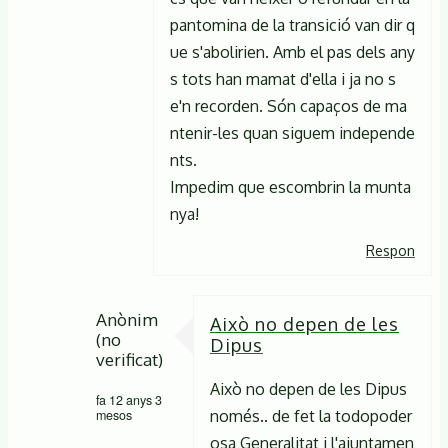
En
pantomina de la transició van dir q
resposta
ue s'abolirien. Amb el pas dels any
a
s tots han mamat d'ella i ja no s
Cap
e'n recorden. Són capaços de ma
partit
ntenir-les quan siguem independe
nts.
polític
Impedim que escombrin la munta
posa
nya!
ja
en
Respon
de
Anònim
Anònim
Això no depen de les
(no
(no
Dipus
verificat)
verificat)
Això no depen de les Dipus
fa 12 anys 3
mesos
només.. de fet la todopoder
osa Generalitat i l'ajuntamen