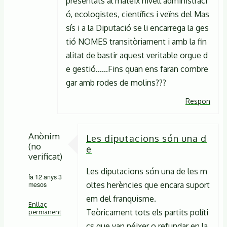
presentats al mateix nivell administraci
ó, ecologistes, científics i veïns del Mas
sís i a la Diputació se li encarrega la ges
tió NOMES transitòriament i amb la fin
alitat de bastir aquest veritable orgue d
e gestió......Fins quan ens faran combre
gar amb rodes de molins???
Respon
Anònim
Les diputacions són una d
(no
e
verificat)
Les diputacions són una de les m
fa 12 anys 3
mesos
oltes herències que encara suport
em del franquisme.
Enllaç
Teòricament tots els partits políti
permanent
cs que van néixer o refundar en la