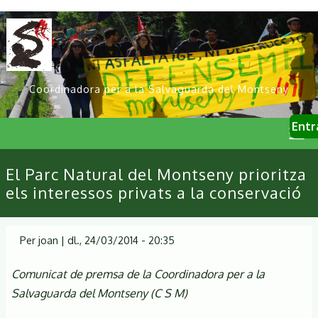
Vés
al
contingut
Coordinadora per a la Salvaguarda del Montseny
User
Entr
account
menu
Primary
El Parc Natural del Montseny prioritza
links
els interessos privats a la conservació
Per
joan
|
dl., 24/03/2014 - 20:35
Comunicat de premsa de la Coordinadora per a la
Salvaguarda del Montseny (C S M)