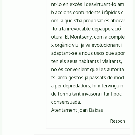
entes
nt-lo en excés i desvirtuant-lo am
de
b accions contundents i ràpides c
Anònim
om la que s'ha proposat és abocar
(no
-lo a la irrevocable depauperació f
verificat)
utura. El Montseny, com a comple
x orgànic viu, ja va evolucionant i
adaptant-se a nous usos que apor
ten els seus habitants i visitants,
no és convenient que les autorita
ts, amb gestos ja passats de mod
a per depredadors, hi intervinguin
de forma tant invasora i tant poc
consensuada.
Atentament Joan Baixas
Respon