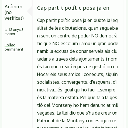
Anònim
Cap partit polític posa ja en
(no
verificat)
Cap partit polític posa ja en dubte la leg
alitat de les diputacions. quan segueixe
fa 12 anys 3
mesos
n sent un centre de poder NO democrà
tic que NO escollim i amb un gran pode
Enllaç
permanent
r amb la excusa de donar serveis als ciu
tadans a traves dels ajuntaments i nom
és fan que crear òrgans de gestió on co
l·locar els seus amics i coneguts, siguin
socialistes, convergents, d'esquerra. d'i
niciativa...és igual quí ho faci....sempre
és la mateixa estafa. Pel que fa a la ges
tió del Montseny ho hem denunciat mil
vegades. La llei diu que s'ha de crear un
Patronat de la Muntanya on estiguin re