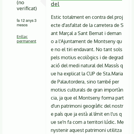
(no
del
verificat)
Estic totalment en contra del proj
fa 12 anys 3
mesos
ecte d'asfaltat de la carretera de S
ant Marçal a Sant Bernat i deman
Enllaç
o a l'Ajuntament de Montseny qu
permanent
e no el tiri endavant. No tant sols
En
pels motius ecològics i de degrad
resposta
ació del medi natural del Massís q
a
ue ha explicat la CUP de Sta.Maria
Bon
de Palautordera, sino també per
dia,
motius culturals de gran importàn
cia, ja que el Montseny forma part
si
d'un patrimoni geogràfic del nostr
no
e país que ja està al límit en l'us q
tinc
ue se'n fa com a territori lúdic. Me
mal
nystenir aquest patrimoni utilitza