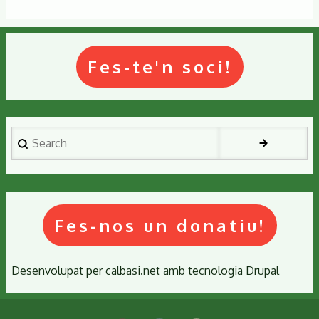
Fes-te'n soci!
Search
Fes-nos un donatiu!
Desenvolupat per
calbasi.net
amb tecnologia
Drupal