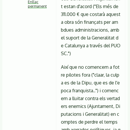
Enllaç
t estan d'acord ("Els més de
permanent
311.000 € que costarà aquest
En
a obra són finançats per am
resposta
bdues administracions, amb
a
el suport de la Generalitat d
Les
e Catalunya a través del PUO
diputacions
SC.")
són
Així que no comencem a fot
una
re pilotes fora ("claar, la culp
de
a es de la Dipu, que es de l'e
de
poca franquista..") i comenc
Anònim
em a lluitar contra els vertad
(no
ers enemics (Ajuntament, Di
verificat)
putacions i Generalitat) en c
omptes de perdre el temps
amb xorrades polítiques, ja q