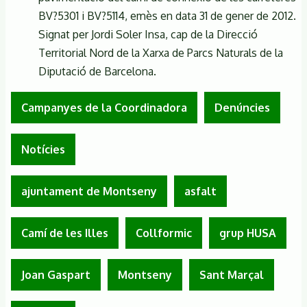
BV?5301 i BV?5114, emès en data 31 de gener de 2012.
Signat per Jordi Soler Insa, cap de la Direcció
Territorial Nord de la Xarxa de Parcs Naturals de la
Diputació de Barcelona.
Campanyes de la Coordinadora
Denúncies
Notícies
ajuntament de Montseny
asfalt
Camí de les Illes
Collformic
grup HUSA
Joan Gaspart
Montseny
Sant Marçal