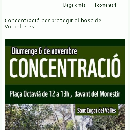
Llegeix més
sobre
1 comentari
Jornada
Concentració per protegir el bosc de
SOS
Volpelleres
Vallès
-