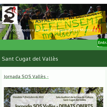
Vés
al
contingut
Coordinadora per a la Salvaguarda del Montseny
User
Entr
account
menu
Primary
Sant Cugat del Vallès
links
Jornada SOS Vallès -