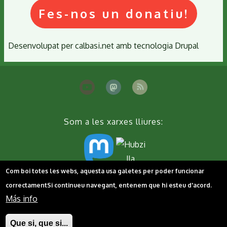
Fes-nos un donatiu!
Desenvolupat per
calbasi.net
amb tecnologia
Drupal
Som a les xarxes lliures:
Com boi totes les webs, aquesta usa galetes per poder funcionar
Peu
Contacta'ns
Cookies
Política de privacitat
correctament
Si continueu navegant, entenem que hi esteu d'acord.
Más info
Que si, que si...