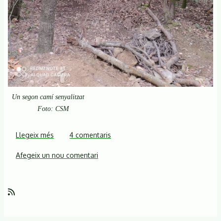
Un segon camí senyalitzat
Foto: CSM
Llegeix més
sobre
4 comentaris
L'equip
Afegeix un nou comentari
de
restauració
de
corriols
reinicia