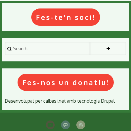
les
seves
activitats
Fes-te'n soci!
Search
Fes-nos un donatiu!
Desenvolupat per
calbasi.net
amb tecnologia
Drupal