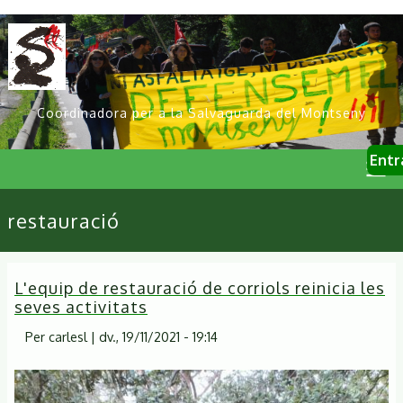
Vés
al
contingut
Coordinadora per a la Salvaguarda del Montseny
User
Entr
account
menu
Primary
restauració
links
L'equip de restauració de corriols reinicia les
seves activitats
Per
carlesl
|
dv., 19/11/2021 - 19:14