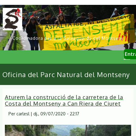
Vés
al
contingut
Coordinadora per a la Salvaguarda del Montseny
User
Entr
account
menu
Primary
Oficina del Parc Natural del Montseny
links
Aturem la construcció de la carretera de la
Costa del Montseny a Can Riera de Ciuret
Per
carlesl
|
dj., 09/07/2020 - 22:17