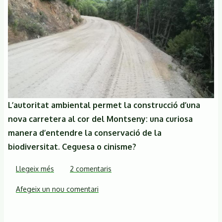
L’autoritat ambiental permet la construcció d’una
nova carretera al cor del Montseny: una curiosa
manera d’entendre la conservació de la
biodiversitat. Ceguesa o cinisme?
Llegeix més
sobre
2 comentaris
Aturem
Afegeix un nou comentari
la
construcció
de