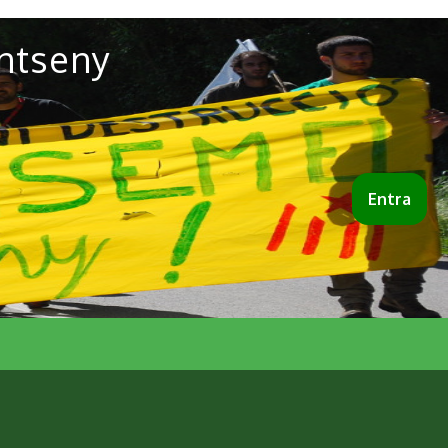
ntseny
Entra