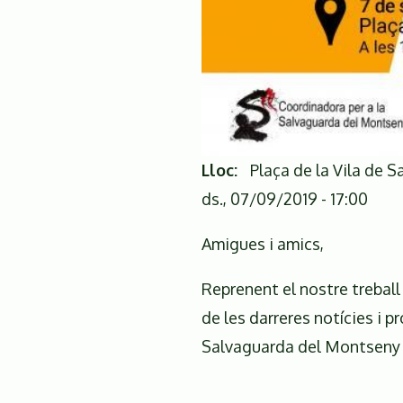
Parlament
de
Catalunya
Lloc
Plaça de la Vila de S
ds., 07/09/2019 - 17:00
Amigues i amics,
Reprenent el nostre trebal
de les darreres notícies i p
Salvaguarda del Montseny (