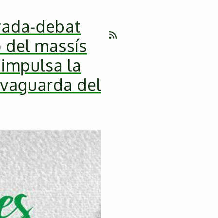
rrada-debat
ó del massís
 impulsa la
lvaguarda del