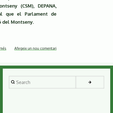
ontseny (CSM), DEPANA,
tal que el Parlament de
ió del Montseny.
 més
sobre
Afegeix un nou comentari
Arrelades
al
territori.
Xerrada-
Search
debat
sobre
l'estat
de
protecció
del