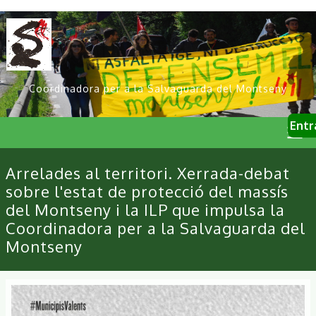
Vés
al
contingut
Coordinadora per a la Salvaguarda del Montseny
User
Entr
account
menu
Primary
Arrelades al territori. Xerrada-debat
links
sobre l'estat de protecció del massís
del Montseny i la ILP que impulsa la
Coordinadora per a la Salvaguarda del
Montseny