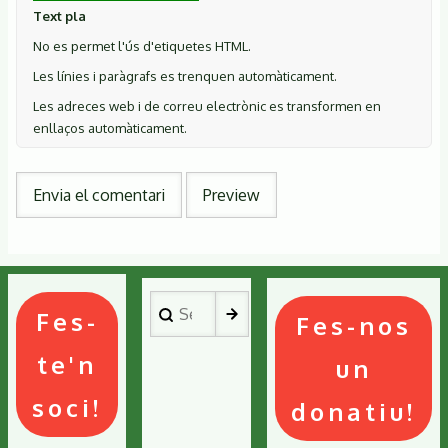
Text pla
No es permet l'ús d'etiquetes HTML.
Les línies i paràgrafs es trenquen automàticament.
Les adreces web i de correu electrònic es transformen en
enllaços automàticament.
Search
Fes-
Fes-nos
te'n
un
soci!
donatiu!