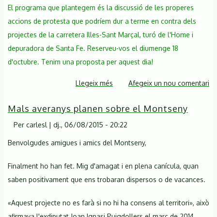
El programa que plantegem és la discussió de les properes
accions de protesta que podríem dur a terme en contra dels
projectes de la carretera Illes-Sant Marçal, turó de l'Home i
depuradora de Santa Fe. Reserveu-vos el diumenge 18
d'octubre. Tenim una proposta per aquest dia!
Llegeix més
sobre
Afegeix un nou comentari
La
Mals averanys planen sobre el Montseny
CSM
presenta
Per
carlesl
|
dj., 06/08/2015 - 20:22
les
Benvolgudes amigues i amics del Montseny,
seves
consideracions
Finalment ho han fet. Mig d'amagat i en plena canícula, quan
al
saben positivament que ens trobaran dispersos o de vacances.
projecte
del
«Aquest projecte no es farà si no hi ha consens al territori», això
Servei
afirmava l'exdiputat Joan Ignasi Puigdollers el març de 2014.
Meteorològic