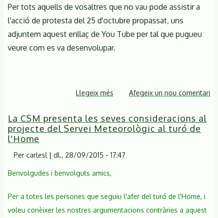
es
Per tots aquells de vosaltres que no vau pode assistir a
troba
l'acció de protesta del 25 d'octubre propassat, uns
amb
adjuntem aquest enllaç de You Tube per tal que pugueu
dificultats
veure com es va desenvolupar.
inesperades
Llegeix més
sobre
Afegeix un nou comentari
Manifestació
La CSM presenta les seves consideracions al
del
projecte del Servei Meteorològic al turó de
25
l'Home
d'octubre
de
Per
carlesl
|
dl., 28/09/2015 - 17:47
2015
Benvolgudes i benvolguts amics,
a
Sta.
Per a totes les persones que seguiu l'afer del turó de l'Home, i
Ma
voleu conèixer les nostres argumentacions contràries a aquest
de