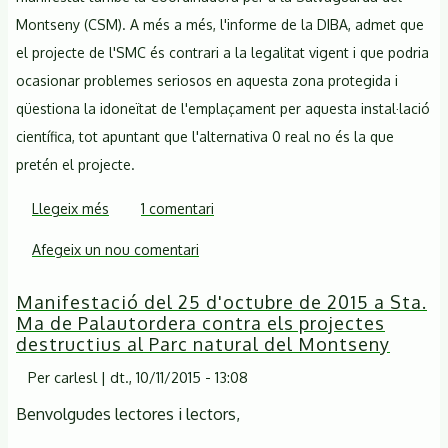
Montseny (CSM). A més a més, l'informe de la DIBA, admet que
el projecte de l'SMC és contrari a la legalitat vigent i que podria
ocasionar problemes seriosos en aquesta zona protegida i
qüestiona la idoneïtat de l'emplaçament per aquesta instal·lació
científica, tot apuntant que l'alternativa 0 real no és la que
pretén el projecte.
Llegeix més
sobre
1 comentari
El
Afegeix un nou comentari
projecte
del
Manifestació del 25 d'octubre de 2015 a Sta.
Servei
Ma de Palautordera contra els projectes
Meteorològic
destructius al Parc natural del Montseny
al
Per
carlesl
|
dt., 10/11/2015 - 13:08
turó
de
Benvolgudes lectores i lectors,
l'Home