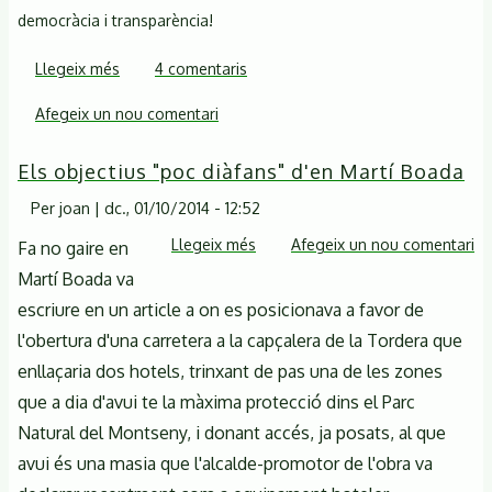
democràcia i transparència!
Llegeix més
sobre
4 comentaris
Mals
Afegeix un nou comentari
averanys
planen
Els objectius "poc diàfans" d'en Martí Boada
sobre
el
Per
joan
|
dc., 01/10/2014 - 12:52
Montseny
Llegeix més
sobre
Afegeix un nou comentari
Fa no gaire en
Els
Martí Boada va
objectius
escriure en un article a on es posicionava a favor de
"poc
l'obertura d'una carretera a la capçalera de la Tordera que
diàfans"
enllaçaria dos hotels, trinxant de pas una de les zones
d'en
que a dia d'avui te la màxima protecció dins el Parc
Martí
Natural del Montseny, i donant accés, ja posats, al que
Boada
avui és una masia que l'alcalde-promotor de l'obra va