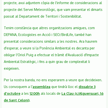
projecte, avui adjuntem còpia de l'informe de consideracions al
Palautordera
projecte del Servei Meteorològic, que vam presentar el dimarts
contra
passat al Departament de Territori i Sostenibilitat.
els
projectes
Tenim constància que altres organitzacions amigues, com
destructius
al
DEPANA, Ecologistes en Acció i SEO/BirdLife, també han
Parc
presentat consideracions similars a les nostres. Ara haurem
natural
d'esperar, a veure si la Ponència Ambiental es decanta per
del
obligar l'Oriol Puig a efectuar el tràmit d'Avaluació d'Impacte
Montseny
Ambiental Estratègic, i fins a quin grau de complexitat li
exigeixen.
Per la nostra banda, no ens esperarem a veure que decideixen.
Us convoquem a l'
assemblea
que tindrà lloc el
dissabte 3
d'octubre
a les
12:00h
als locals de
La Clau (c/Alguersuari, 16
de Sant Celoni)
.