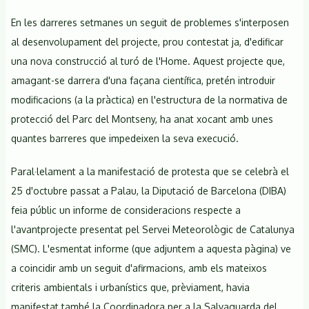
En les darreres setmanes un seguit de problemes s'interposen
al desenvolupament del projecte, prou contestat ja, d'edificar
una nova construcció al turó de l'Home. Aquest projecte que,
amagant-se darrera d'una façana científica, pretén introduir
modificacions (a la pràctica) en l'estructura de la normativa de
protecció del Parc del Montseny, ha anat xocant amb unes
quantes barreres que impedeixen la seva execució.
Paral·lelament a la manifestació de protesta que se celebrà el
25 d'octubre passat a Palau, la Diputació de Barcelona (DIBA)
feia públic un informe de consideracions respecte a
l'avantprojecte presentat pel Servei Meteorològic de Catalunya
(SMC). L'esmentat informe (que adjuntem a aquesta pàgina) ve
a coincidir amb un seguit d'afirmacions, amb els mateixos
criteris ambientals i urbanístics que, prèviament, havia
manifestat també la Coordinadora per a la Salvaguarda del