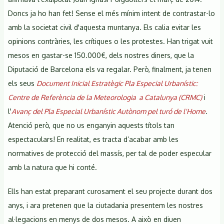
al
Doncs ja ho han fet! Sense el més mínim intent de contrastar-lo
turó
amb la societat civil d'aquesta muntanya. Els calia evitar les
de
opinions contràries, les crítiques o les protestes. Han trigat vuit
l'Home
mesos en gastar-se 150.000€, dels nostres diners, que la
Diputació de Barcelona els va regalar. Però, finalment, ja tenen
els seus
Document Inicial Estratègic Pla Especial Urbanístic:
Centre de Referència de la Meteorologia a Catalunya (CRMC)
i
l'
Avanç del Pla Especial Urbanístic Autònom pel turó de l'Home
.
Atenció però, que no us enganyin aquests títols tan
espectaculars! En realitat, es tracta d’acabar amb les
normatives de protecció del massís, per tal de poder especular
amb la natura que hi conté.
Ells han estat preparant curosament el seu projecte durant dos
anys, i ara pretenen que la ciutadania presentem les nostres
al·legacions en menys de dos mesos. A això en diuen