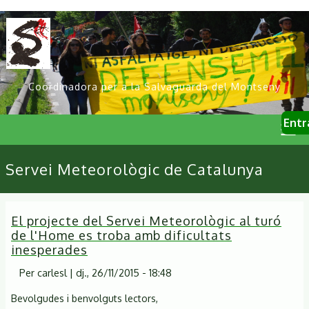
Vés
al
contingut
Coordinadora per a la Salvaguarda del Montseny
User
Entr
account
menu
Primary
Servei Meteorològic de Catalunya
links
El projecte del Servei Meteorològic al turó
de l'Home es troba amb dificultats
inesperades
Per
carlesl
|
dj., 26/11/2015 - 18:48
Bevolgudes i benvolguts lectors,