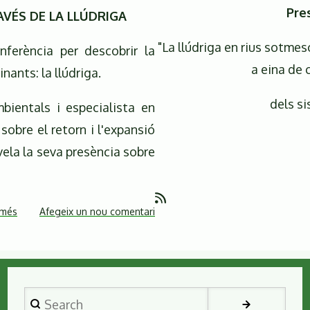
Pre
AVÉS DE LA LLÚDRIGA
"La llúdriga en rius sotme
nferència per descobrir la
a eina de 
nants: la llúdriga.
dels si
bientals i especialista en
sobre el retorn i l'expansió
vela la seva presència sobre
 més
sobre
Afegeix un nou comentari
LLEGINT
LA
TORDERA
A
Search
TRAVÉS