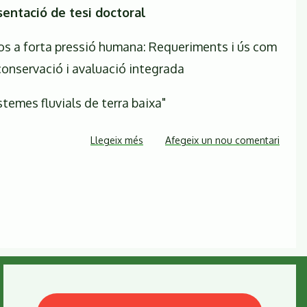
sentació de tesi doctoral
sos a forta pressió humana: Requeriments i ús com
conservació i avaluació integrada
stemes fluvials de terra baixa"
Llegeix més
sobre
Afegeix un nou comentari
"La
llúdriga
en
rius
sotmesos
a
forta
pressió
humana: