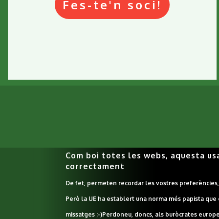
Fes-te'n soci!
Com boi totes les webs, aquesta us
correctament
De fet, permeten recordar les vostres preferències, f
Peu
Però la UE ha establert una norma més papista que
missatges ;-)
Perdoneu, doncs, als buròcrates europeu