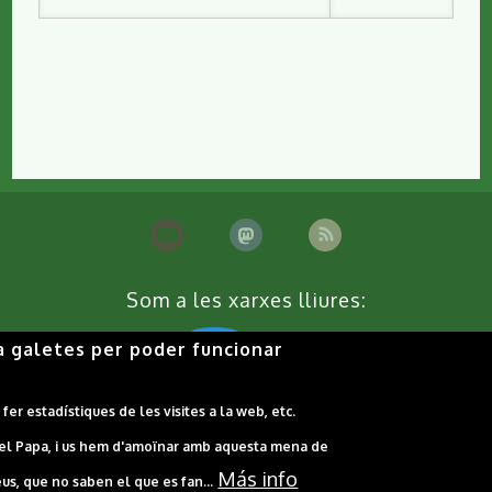
DE
LA
LLÚDRIGA
Som a les xarxes lliures:
a galetes per poder funcionar
er estadístiques de les visites a la web, etc.
 el Papa, i us hem d'amoïnar amb aquesta mena de
Contacta'ns
Cookies
Política de privacitat
Más info
s, que no saben el que es fan...