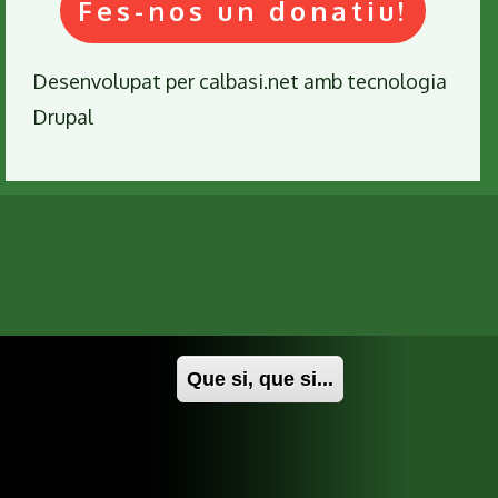
Fes-nos un donatiu!
Requeriments
i
ús
Desenvolupat per
calbasi.net
amb tecnologia
com
Drupal
a
eina
de
conservació
i
avaluació
integrada
dels
sistemes
fluvials
Que si, que si...
de
terra
baixa"