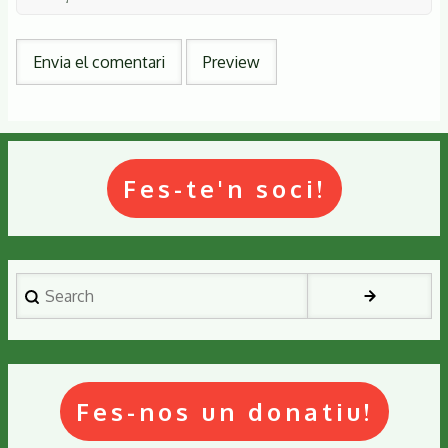
Fes-te'n soci!
Search
Fes-nos un donatiu!