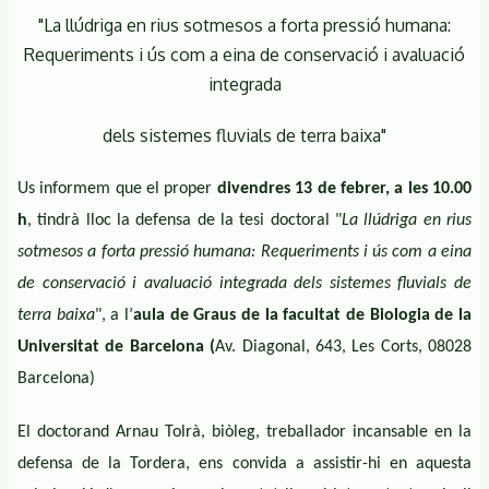
"La llúdriga en rius sotmesos a forta pressió humana:
Requeriments i ús com a eina de conservació i avaluació
integrada
dels sistemes fluvials de terra baixa"
Us informem que el proper
d
ivendres
13 de febrer, a les 10.00
h
, t
indrà lloc la defensa de
la tesi
doctoral "
La llúdriga en rius
sotmesos a forta pressió humana: Requeriments i ús com a eina
de conservació i avaluació integrada dels sistemes fluvials de
terra baixa
",
a l’
a
ula de Graus de la
f
acultat de Biologia de la
Universitat de Barcelona
(
Av. Diagonal, 643, Les Corts, 08028
Barcelona
)
El doctorand Arnau Tolrà, biòleg, treballador incansable en la
defensa de la Tordera, ens convida a assistir-hi en aques
ta