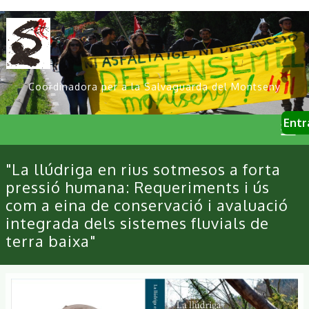
Vés
al
contingut
Coordinadora per a la Salvaguarda del Montseny
User
Entr
account
menu
Primary
"La llúdriga en rius sotmesos a forta
links
pressió humana: Requeriments i ús
com a eina de conservació i avaluació
integrada dels sistemes fluvials de
terra baixa"