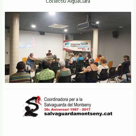
Col·lectiu AiguaClara