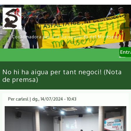
Vés
al
contingut
Coordinadora per a la Salvaguarda del Montseny
User
Entr
account
menu
Primary
No hi ha aigua per tant negoci! (Nota
links
de premsa)
Per
carlesl
|
dg., 14/07/2024 - 10:43