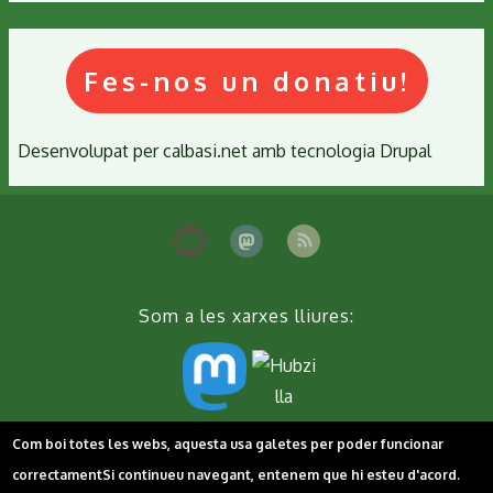
Fes-nos un donatiu!
Desenvolupat per
calbasi.net
amb tecnologia
Drupal
Som a les xarxes lliures:
Peu
Com boi totes les webs, aquesta usa galetes per poder funcionar
Contacta'ns
Cookies
Política de privacitat
correctament
Si continueu navegant, entenem que hi esteu d'acord.