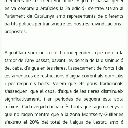
membres de la Cimera Social de l'Aigua -el passat gener
es va celebrar a Arbúcies la 3a edició- s'entrevistaran al
Parlament de Catalunya amb representants de diferents
partits polítics per transmetre les nostres reivindicacions i
propostes.
AiguaClara som un col·lectiu independent que neix a la
tardor de l’any passat, davant l'evidència de la disminució
del cabal d’aigua en les rieres, l'assecament de fonts i de
les amenaces de restriccions d’aigua corrent als domicilis
i per regar els horts. Veiem que els pous tradicionals
s'assequen, que el cabal d'aigua de les rieres disminueix
significativament, i en períodes de sequera està sota
mínims. Cada vegada hi ha més fonts que ragen menys o
que no ragen mentre que a la zona Montseny-Guilleries
s'extreu el 20% del total de l’aigua de l'estat, amb 6