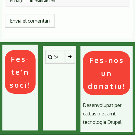
enllaços automàticament.
Search
Fes-
Fes-nos
te'n
un
soci!
donatiu!
Desenvolupat per
calbasi.net
amb
tecnologia
Drupal