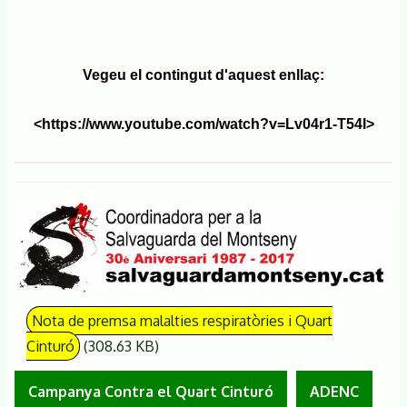
Vegeu el contingut d'aquest enllaç:
<https://www.youtube.com/watch?v=Lv04r1-T54I>
Nota de premsa malalties respiratòries i Quart
Cinturó
(308.63 KB)
Campanya Contra el Quart Cinturó
ADENC