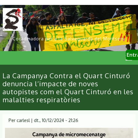
Vés
al
contingut
Coordinadora per a la Salvaguarda del Montseny
User
Entr
account
menu
Primary
La Campanya Contra el Quart Cinturó
links
denuncia l’impacte de noves
autopistes com el Quart Cinturó en les
malalties respiratòries
Per
carlesl
|
dt., 10/12/2024 - 21:26