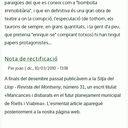
paraigües del que es coneix com a "bombolla
immobiliària", i que en definitiva és una gran obra de
teatre a on la corrupció, l'especulació (de tothom, els
taurons de sempre, en grans quantitats, i la gent d'a peu,
que pretenia "enriquir-se" comprant totxos) hi han tingut
papers protagonistes...
Nota de rectificació
Per
joan
|
dc., 10/03/2010 - 13:18
A finals del desembre passat publicàvem a la
Sitja del
Llop - Revista del Montseny
, número 31, un escrit titulat
«Mancances i disbarats en el futur planejament municipal
de Riells i Viabrea». L’esmentat article aparegué
posteriorment a la nostra pàgina web.