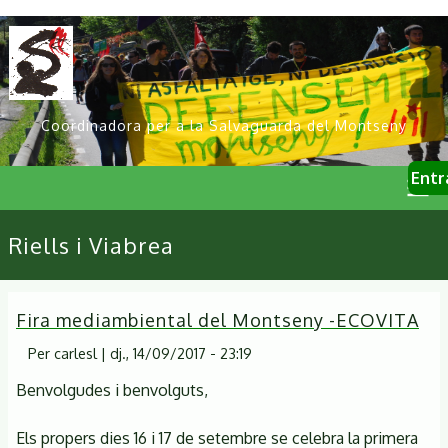
Vés
al
contingut
Coordinadora per a la Salvaguarda del Montseny
User
Entr
account
menu
Primary
Riells i Viabrea
links
Fira mediambiental del Montseny -ECOVITA
Per
carlesl
|
dj., 14/09/2017 - 23:19
Benvolgudes i benvolguts,
Els propers dies 16 i 17 de setembre se celebra la primera