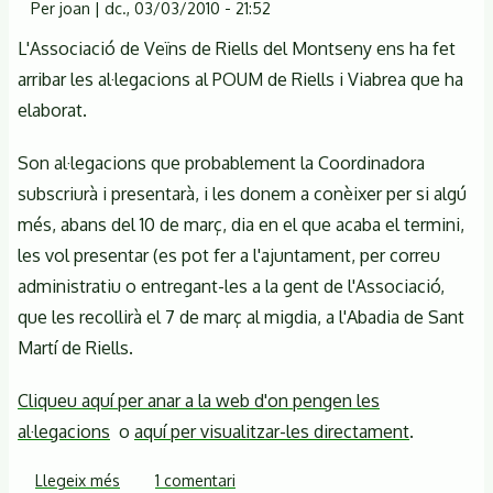
Per
joan
|
dc., 03/03/2010 - 21:52
L'Associació de Veïns de Riells del Montseny ens ha fet
arribar les al·legacions al POUM de Riells i Viabrea que ha
elaborat.
Son al·legacions que probablement la Coordinadora
subscriurà i presentarà, i les donem a conèixer per si algú
més, abans del 10 de març, dia en el que acaba el termini,
les vol presentar (es pot fer a l'ajuntament, per correu
administratiu o entregant-les a la gent de l'Associació,
que les recollirà el 7 de març al migdia, a l'Abadia de Sant
Martí de Riells.
Cliqueu aquí per anar a la web d'on pengen les
al·legacions
o
aquí per visualitzar-les directament
.
Llegeix més
sobre
1 comentari