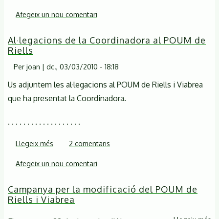
Al·legacions
Afegeix un nou comentari
de
l'Associació
Al·legacions de la Coordinadora al POUM de
de
Riells
Veïns
Per
joan
|
dc., 03/03/2010 - 18:18
de
Riells
Us adjuntem les al·legacions al POUM de Riells i Viabrea
del
que ha presentat la Coordinadora.
Montseny
. . . . . . . . . . . . . . . . . . .
Llegeix més
sobre
2 comentaris
Al·legacions
Afegeix un nou comentari
de
la
Campanya per la modificació del POUM de
Coordinadora
Riells i Viabrea
al
POUM