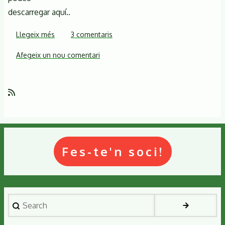
descarregar aquí..
Llegeix més
sobre
3 comentaris
Mancances
Afegeix un nou comentari
i
disbarats
en
el
futur
planejament
municipal
de
Fes-te'n soci!
Riells
i
Viabrea
Search