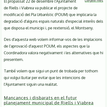
Llegeix més
so
El propassat 22 de desembre l'Ajuntament
de
C
de Riells i Viabrea va publicar el projecte de
Riells
pe
modificació del Pla Urbanístic (POUM) que implicaria la
la
degradació d'alguns espais naturals d'especial interès dels
mo
que disposa el municipi i, pe rextensió, el Montseny.
de
P
Des d'aquesta web volem informar-vos de les implacions
de
de l'aprovació d'aquest POUM, els aspectes que la
Ri
Coordinadora valora negativament i les alternatives que hi
i
presentem.
Vi
També volem que sigui un punt de trobada per tothom
qui vulgui lluitar per evitar que les intencions de
l'Ajuntament siguin una realitat.
Mancances i disbarats en el futur
planejament municipal de Riells i Viabrea