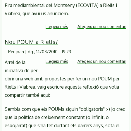
Fira mediambiental del Montseny (ECOVITA) a Riells i
Viabrea, que avui us anunciem.
Llegeix més
sobre
Afegeix un nou comentari
Fira
Nou POUM a Riells?
mediambiental
del
Per
joan
|
dg., 14/03/2010 - 19:23
Montseny
Llegeix més
sobre
Afegeix un nou comentari
Arrel de la
-
Nou
iniciativa de per
ECOVITA
POUM
obrir una web amb propostes per fer un nou POUM per
a
Riells i Viabrea, vaig escriure aquesta reflexió que volia
Riells?
compartir també aquí:
Sembla com que els POUMs siguin "obligatoris" :-) Jo crec
que la política de creixement constant (o infinit, o
esbojarrat) que s'ha fet durtant els darrers anys, sota el