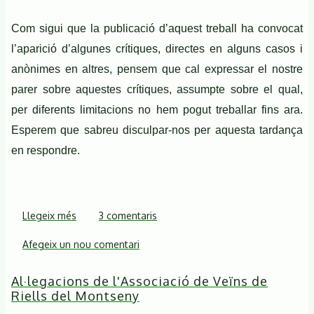
Com sigui que la publicació d’aquest treball ha convocat
l’aparició d’algunes crítiques, directes en alguns casos i
anònimes en altres, pensem que cal expressar el nostre
parer sobre aquestes crítiques, assumpte sobre el qual,
per diferents limitacions no hem pogut treballar fins ara.
Esperem que sabreu disculpar-nos per aquesta tardança
en respondre.
Llegeix més
sobre
3 comentaris
Nota
Afegeix un nou comentari
de
rectificació
Al·legacions de l'Associació de Veïns de
Riells del Montseny