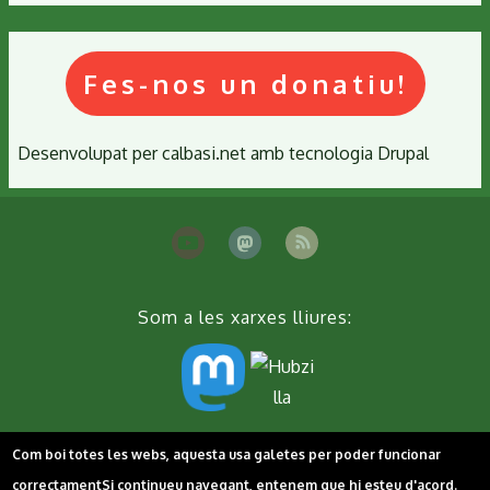
Fes-nos un donatiu!
Desenvolupat per
calbasi.net
amb tecnologia
Drupal
Som a les xarxes lliures:
Peu
Contacta'ns
Cookies
Política de privacitat
Com boi totes les webs, aquesta usa galetes per poder funcionar
correctament
Si continueu navegant, entenem que hi esteu d'acord.