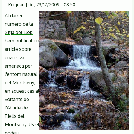
Per
joan
|
dc., 23/12/2009 - 08:50
Al
darrer
número de la
Sitja del Llop
hem publicat un
article sobre
una nova
amenaça per
l'entorn natural
del Montseny,
en aquest cas al
voltants de
l'Abadia de
Riells del
Montseny. Us el
podeu