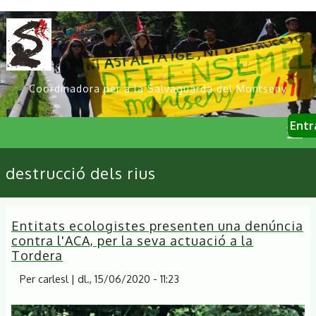
Vés
al
contingut
Coordinadora per a la Salvaguarda del Montseny
User
Entr
account
menu
Primary
destrucció dels rius
links
Entitats ecologistes presenten una denúncia
contra l'ACA, per la seva actuació a la
Tordera
Per
carlesl
|
dl., 15/06/2020 - 11:23