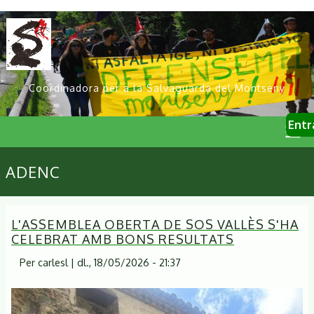
Vés
al
contingut
Coordinadora per a la Salvaguarda del Montseny
User
Entr
account
menu
Primary
ADENC
links
L'ASSEMBLEA OBERTA DE SOS VALLÈS S'HA
CELEBRAT AMB BONS RESULTATS
Per
carlesl
|
dl., 18/05/2026 - 21:37