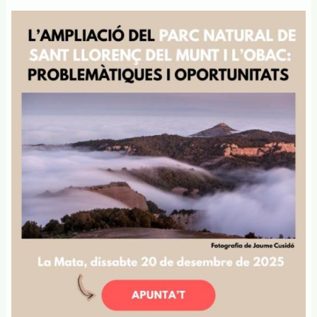
VALLÈS
S'HA
CELEBRAT
AMB
BONS
RESULTATS