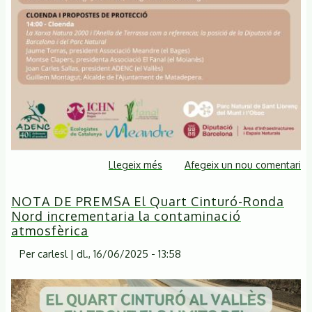
Llegeix més
sobre
Afegeix un nou comentari
L'AMPLIACIÓ
NOTA DE PREMSA El Quart Cinturó-Ronda
DEL
Nord incrementaria la contaminació
PARC
atmosfèrica
NATURAL
DE
Per
carlesl
|
dl., 16/06/2025 - 13:58
SANT
LLORENÇ
DE