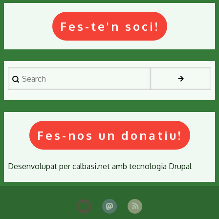
projecte
de
Fes-te'n soci!
micromecenatge
per
portar
el
Search
Quart
Cinturó
als
tribunals
Fes-nos un donatiu!
Desenvolupat per
calbasi.net
amb tecnologia
Drupal