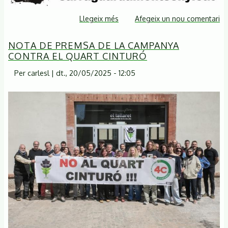
Llegeix més
sobre
Afegeix un nou comentari
Xerrada
NOTA DE PREMSA DE LA CAMPANYA
debat:
CONTRA EL QUART CINTURÓ
contaminació,
canvi
Per
carlesl
|
dt., 20/05/2025 - 12:05
climàtic,
mobilitat,
drets
ambientals,
salut,
transport