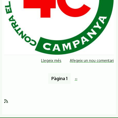
Llegeix més
sobre
Afegeix un nou comentari
La
Campanya
Paginació
Pàgina 1
Pàgina
››
Contra
següent
el
Quart
Cinturó
inicia
un