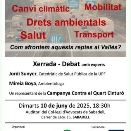
Ronda
Nord
incrementaria
la
contaminació
atmosfèrica