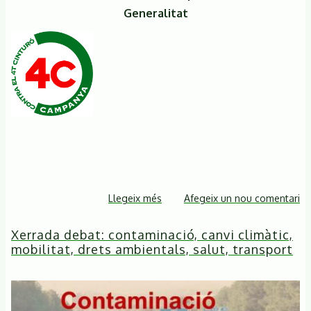
Generalitat
Llegeix més
sobre
Afegeix un nou comentari
NOTA
Xerrada debat: contaminació, canvi climàtic,
DE
mobilitat, drets ambientals, salut, transport
PREMSA
El
Quart
Cinturó-