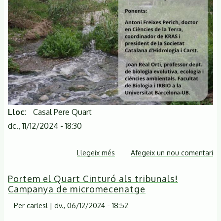
el
Quart
Cinturó
en
les
malalties
respiratòries
Lloc
Casal Pere Quart
dc., 11/12/2024 - 18:30
Llegeix més
sobre
Afegeix un nou comentari
Protegir
Portem el Quart Cinturó als tribunals!
el
Campanya de micromecenatge
riu
Ripoll!
Per
carlesl
|
dv., 06/12/2024 - 18:52