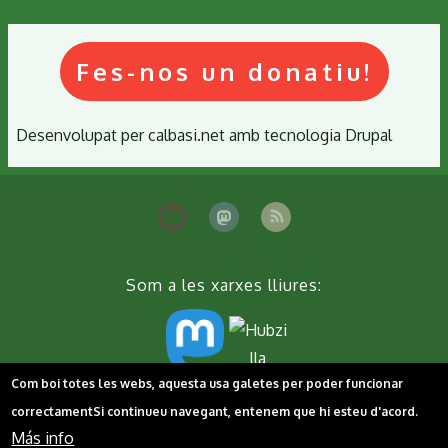
Fes-nos un donatiu!
Desenvolupat per
calbasi.net
amb tecnologia
Drupal
Som a les xarxes lliures:
Com boi totes les webs, aquesta usa galetes per poder funcionar
Peu
Contacta'ns
Cookies
Política de privacitat
correctament
Si continueu navegant, entenem que hi esteu d'acord.
Más info