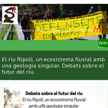
Vés
al
contingut
Coordinadora per a la Salvaguarda del Montseny
User
Entr
account
menu
Primary
El riu Ripoll, un ecosistema fluvial amb
links
una geologia singular. Debats sobre el
futur del riu.