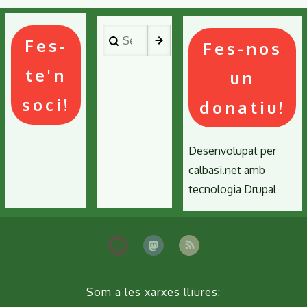
Search
Fes-
Fes-nos
te'n
un
soci!
donatiu!
Desenvolupat per
calbasi.net
amb
tecnologia
Drupal
Som a les xarxes lliures: