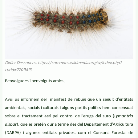
Didier Descouens. https://commons.wikimedia.org/w/index.php?
curid=27011413
Benvolgudes i benvolguts amics,
Avui us informem del manifest de rebuig que un seguit d’entitats
ambientals, socials i culturals i alguns partits polítics hem consensuat
sobre el tractament aeri pel control de l’eruga del suro (
Lymantria
dispar
), que es pretén dur a terme des del Departament d’Agricultura
(DARPA) i algunes entitats privades, com el Consorci Forestal de