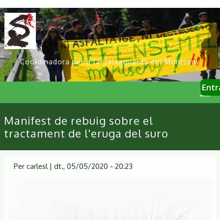
Vés
al
contingut
Coordinadora per a la Salvaguarda del Montseny
User
Entr
account
menu
Primary
Manifest de rebuig sobre el
links
tractament de l'eruga del suro
Per
carlesl
|
dt., 05/05/2020 - 20:23