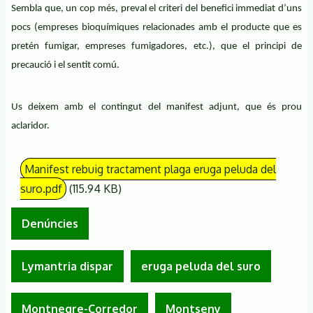
Sembla que, un cop més, preval el criteri del benefici immediat d’uns
pocs (empreses bioquímiques relacionades amb el producte que es
pretén fumigar, empreses fumigadores, etc.), que el principi de
precaució i el sentit comú.
Us deixem amb el contingut del manifest adjunt, que és prou
aclaridor.
Manifest rebuig tractament plaga eruga peluda del
suro.pdf
(115.94 KB)
Denúncies
Lymantria dispar
eruga peluda del suro
Montnegre-Corredor
Montseny