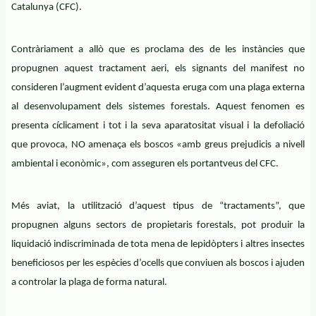
Catalunya (CFC).
Contràriament a allò que es proclama des de les instàncies que
propugnen aquest tractament aeri, els signants del manifest no
consideren l’augment evident d’aquesta eruga com una plaga externa
al desenvolupament dels sistemes forestals. Aquest fenomen es
presenta cíclicament i tot i la seva aparatositat visual i la defoliació
que provoca, NO amenaça els boscos «amb greus prejudicis a nivell
ambiental i econòmic», com asseguren els portantveus del CFC.
Més aviat, la utilització d’aquest tipus de “tractaments”, que
propugnen alguns sectors de propietaris forestals, pot produir la
liquidació indiscriminada de tota mena de lepidòpters i altres insectes
beneficiosos per les espècies d’ocells que conviuen als boscos i ajuden
a controlar la plaga de forma natural.