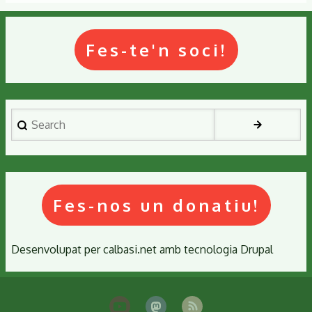
Fes-te'n soci!
Search
Fes-nos un donatiu!
Desenvolupat per
calbasi.net
amb tecnologia
Drupal