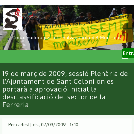
Vés
al
contingut
Coordinadora per a la Salvaguarda del Montseny
User
Entr
account
menu
Primary
19 de març de 2009, sessió Plenària de
links
l'Ajuntament de Sant Celoni on es
portarà a aprovació inicial la
desclassificació del sector de la
Ferreria
Per
carlesl
|
ds., 07/03/2009 - 17:10