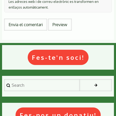
Les adreces web i de correu electrònic es transformen en
enllaços automàticament.
Fes-te'n soci!
Search
Fes-nos un donatiu!