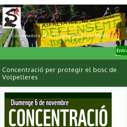
Vés
al
contingut
Coordinadora per a la Salvaguarda del Montseny
User
Entr
account
menu
Primary
Concentració per protegir el bosc de
links
Volpelleres