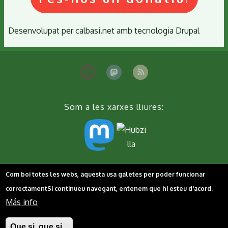
Desenvolupat per
calbasi.net
amb tecnologia
Drupal
Som a les xarxes lliures:
Peu
Contacta'ns
Cookies
Política de privacitat
Com boi totes les webs, aquesta usa galetes per poder funcionar
correctament
Si continueu navegant, entenem que hi esteu d'acord.
Más info
Que si, que si...