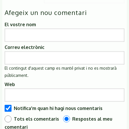
a
Afegeix un nou comentari
Hola!
És
El vostre nom
possible
apuntar-
Correu electrònic
se…
de
Ana
El contingut d'aquest camp es manté privat i no es mostrarà
(no
públicament.
verificat)
Web
Notifica'm quan hi hagi nous comentaris
Tots els comentaris
Respostes al meu
comentari