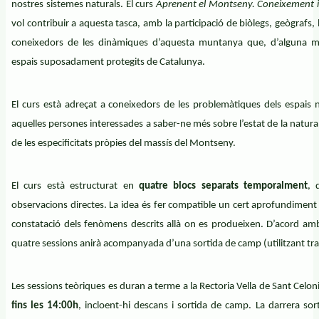
nostres sistemes naturals. El curs
Aprenent el Montseny. Coneixement 
vol contribuir a aquesta tasca, amb la participació de biòlegs, geògrafs, b
coneixedors de les dinàmiques d’aquesta muntanya que, d’alguna ma
espais suposadament protegits de Catalunya.
El curs està adreçat a coneixedors de les problemàtiques dels espais 
aquelles persones interessades a saber-ne més sobre l’estat de la natura a
de les especificitats pròpies del massís del Montseny.
El curs està estructurat en
quatre blocs separats temporalment
, 
observacions directes. La idea és fer compatible un cert aprofundimen
constatació dels fenòmens descrits allà on es produeixen. D’acord am
quatre sessions anirà acompanyada d’una sortida de camp (utilitzant tran
Les sessions teòriques es duran a terme a la Rectoria Vella de Sant Celon
fins les 14:00h
, incloent-hi descans i sortida de camp. La darrera so