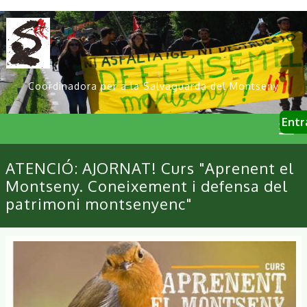
Vés
al
contingut
Coordinadora per a la Salvaguarda del Montseny
User
Entr
account
menu
Primary
ATENCIÓ: AJORNAT! Curs "Aprenent el
links
Montseny. Coneixement i defensa del
patrimoni montsenyenc"