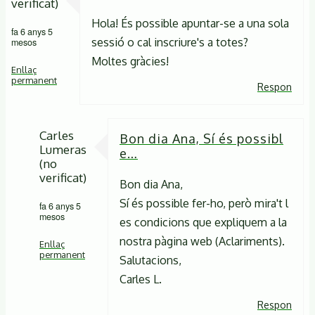
verificat)
Hola! És possible apuntar-se a una sola
fa 6 anys 5
sessió o cal inscriure's a totes?
mesos
Moltes gràcies!
Enllaç
permanent
Respon
Carles
Bon dia Ana, Sí és possibl
Lumeras
e…
(no
verificat)
Bon dia Ana,
Sí és possible fer-ho, però mira't l
fa 6 anys 5
mesos
es condicions que expliquem a la
nostra pàgina web (Aclariments).
Enllaç
permanent
Salutacions,
Carles L.
En
resposta
Respon