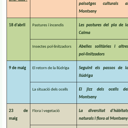
paisatges culturals a
Montseny
18 d’abril
Pastures i incendis
Les pastures del pla de l
Calma
Insectes pol·linitzadors
Abelles solitàries i altre
pol·linitzadors
9 de maig
El retorn de la llúdriga
Seguint els passos de l
llúdriga
La situació dels ocells
El jizz dels ocells de
Montseny
23 de
Flora i vegetació
La diversitat d'hàbitat
maig
naturals i flora al Montseny