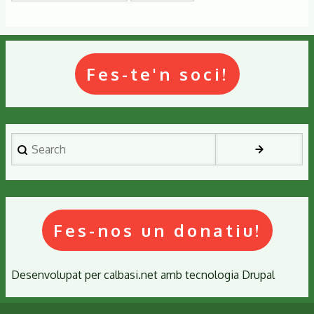
Fes-te'n soci!
Search
Fes-nos un donatiu!
Desenvolupat per
calbasi.net
amb tecnologia
Drupal