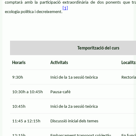
comptarà amb la participació extraordinària de dos ponents que tr
[1]
ecologia política i decreixement.
Temporització del curs
Horaris
Activitats
Localitz
9:30h
Inici de la 1a sessió teòrica
Rectoria
10:30h a 10:45h
Pausa-cafè
10:45h
Inici de la 2a sessió teòrica
11:45 a 12:15h
Discussió inicial dels temes
12:15h
Embarcament transport col·lectiu
En funci