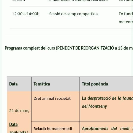
12:30 a 14:00h
Sessió de camp compartida
En funci
meteoro
Programa complert del curs (PENDENT DE REORGANITZACIÓ a 13 de m
Data
Temàtica
Títol ponència
Dret animal i societat
La desprotecció de la faun
del Montseny
21 de març
Data
Relació humans-medi
Aprofitaments del medi 
anul·lada !