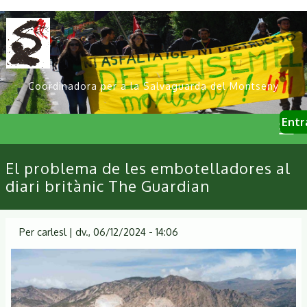
Vés
al
contingut
Coordinadora per a la Salvaguarda del Montseny
User
Entr
account
menu
Primary
El problema de les embotelladores al
links
diari britànic The Guardian
Per
carlesl
|
dv., 06/12/2024 - 14:06