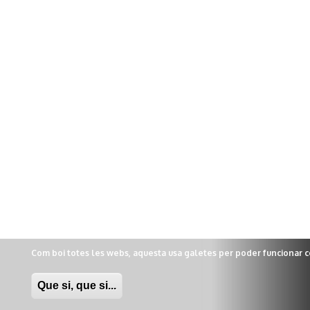
Com boi totes les webs, aquesta usa galetes per poder funcionar 
Que si, que si...