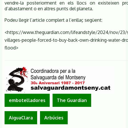
vendre-la posteriorment en els llocs on existeixen pr
d’abastament o en altres punts del planeta.
Podeu llegir l’article complert a l’enllaç següent:
<https://www.theguardian.com/lifeandstyle/2024/nov/23/
villages-people-forced-to-buy-back-own-drinking-water-dr
flood>
embotelladores
The Guardian
AiguaClara
Arbúcies