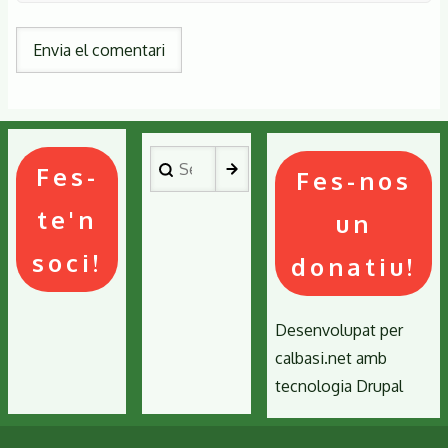
Search
Fes-
Fes-nos
te'n
un
soci!
donatiu!
Desenvolupat per
calbasi.net
amb
tecnologia
Drupal