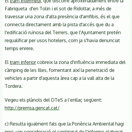
El
tram intermedi
, que discorre aproximadament entre la
Fabriqueta d'en Tolin i el sot de Ridoltar, a més de
travessar una zona d'alta presència d'amfibis, és el que
connecta directament amb la pista d'accés que du a
l'edificació ruïnosa del Terrers, que l'Ajuntament pretén
requalificar per usos hotelers, com ja s'havia denunciat
temps enrere.
El
tram inferior
cobreix la zona d'influència immediata del
càmping de les Illes, fomentant així la penetració de
vehicles a partir d'aquesta àrea cap a la vall alta de la
Tordera.
Vegeu els plànols del DTeS a l’enllaç següent:
http://premsa.gencat.cat/
c) Resulta igualment fals que la Ponència Ambiental hagi
pres «en consideració el contingut de l'informe elaborat