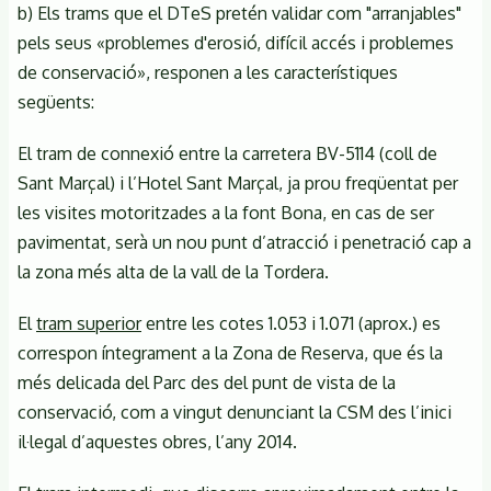
b) Els trams que el DTeS pretén validar com "arranjables"
pels seus «problemes d'erosió, difícil accés i problemes
de conservació», responen a les característiques
següents:
El tram de connexió entre la carretera BV-5114 (coll de
Sant Marçal) i l’Hotel Sant Marçal, ja prou freqüentat per
les visites motoritzades a la font Bona, en cas de ser
pavimentat, serà un nou punt d’atracció i penetració cap a
la zona més alta de la vall de la Tordera.
El
tram superior
entre les cotes 1.053 i 1.071 (aprox.) es
correspon íntegrament a la Zona de Reserva, que és la
més delicada del Parc des del punt de vista de la
conservació, com a vingut denunciant la CSM des l’inici
il·legal d’aquestes obres, l’any 2014.