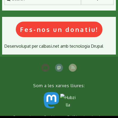
Fes-nos un donatiu!
Desenvolupat per
calbasi.net
amb tecnologia
Drupal
Som a les xarxes lliures:
Peu
Contacta'ns
Cookies
Política de privacitat