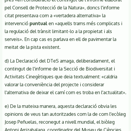
pel Consell de Protecció de la Natura», doncs l'informe
citat presentava com a «vertadera alternativa» la
intervenció
puntual
en «aquells trams més complicats i
la regulació del trànsit limitant-lo a la propietat i als
serveis». En cap cas es parlava en ell de pavimentar la
meitat de la pista existent.
d) La Declaració del DTeS amaga, deliberadament, el
contingut de l'informe de la Secció de Biodiversitat i
Activitats Cinegètiques que deia textualment: «caldria
valorar la conveniència del projecte i considerar
l'alternativa de deixar el camí com es troba en l'actualitat».
e) De la mateixa manera, aquesta declaració obvia les
opinions de veus tan autoritzades com la de com l'ecòleg
Josep Peñuelas, reconegut a nivell mundial, el biòleg
Antoni Arrizabalaga, coordinador del Museu de Ciències