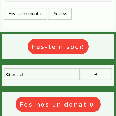
Fes-te'n soci!
Search
Fes-nos un donatiu!