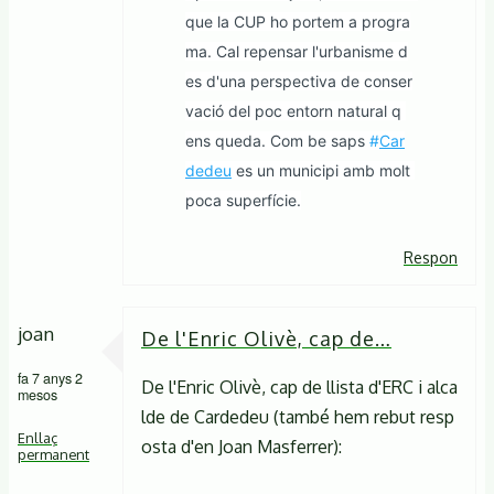
que la CUP ho portem a progra
ma. Cal repensar l'urbanisme d
es d'una perspectiva de conser
vació del poc entorn natural q 
ens queda. Com be saps 
#
Car
dedeu
 es un municipi amb molt 
poca superfície.
Respon
joan
De l'Enric Olivè, cap de…
fa 7 anys 2
De l'Enric Olivè, cap de llista d'ERC i alca
mesos
lde de Cardedeu (també hem rebut resp
Enllaç
osta d'en Joan Masferrer):
permanent