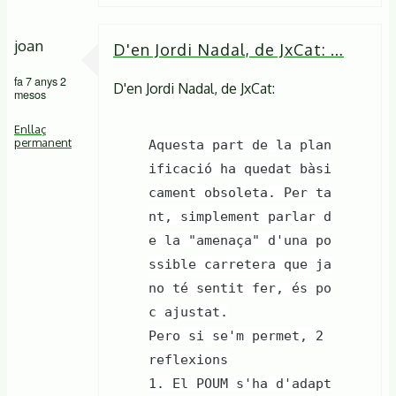
joan
D'en Jordi Nadal, de JxCat: …
fa 7 anys 2
D'en Jordi Nadal, de JxCat:
mesos
Enllaç
permanent
Aquesta part de la plan
ificació ha quedat bàsi
cament obsoleta. Per ta
nt, simplement parlar d
e la "amenaça" d'una po
ssible carretera que ja
no té sentit fer, és po
c ajustat.
Pero si se'm permet, 2
reflexions
1. El POUM s'ha d'adapt