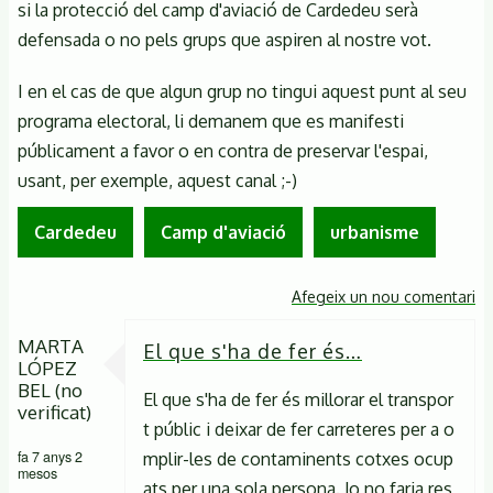
si la protecció del camp d'aviació de Cardedeu serà
defensada o no pels grups que aspiren al nostre vot.
I en el cas de que algun grup no tingui aquest punt al seu
programa electoral, li demanem que es manifesti
públicament a favor o en contra de preservar l'espai,
usant, per exemple, aquest canal ;-)
Cardedeu
Camp d'aviació
urbanisme
Afegeix un nou comentari
MARTA
El que s'ha de fer és…
LÓPEZ
BEL (no
El que s'ha de fer és millorar el transpor
verificat)
t públic i deixar de fer carreteres per a o
fa 7 anys 2
mplir-les de contaminents cotxes ocup
mesos
ats per una sola persona. Jo no faria res