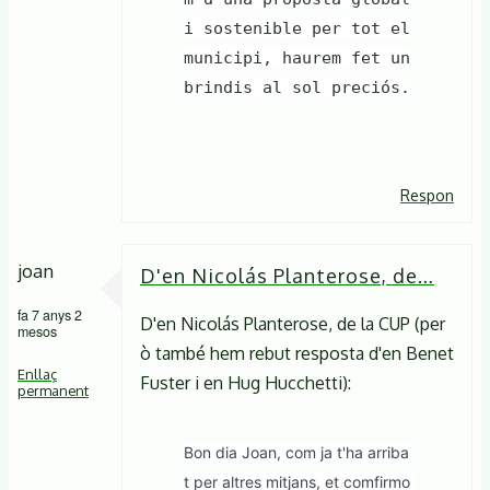
i sostenible per tot el
municipi, haurem fet un
brindis al sol preciós.
Respon
joan
D'en Nicolás Planterose, de…
fa 7 anys 2
D'en Nicolás Planterose, de la CUP (per
mesos
ò també hem rebut resposta d'en Benet
Enllaç
Fuster i en Hug Hucchetti):
permanent
Bon dia Joan, com ja t'ha arriba
t per altres mitjans, et comfirmo 