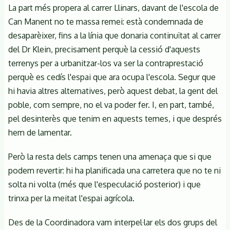
La part més propera al carrer Llinars, davant de l'escola de
Can Manent no te massa remei: està condemnada de
desaparèixer, fins a la línia que donaria continuïtat al carrer
del Dr Klein, precisament perquè la cessió d'aquests
terrenys per a urbanitzar-los va ser la contraprestació
perquè es cedís l'espai que ara ocupa l'escola. Segur que
hi havia altres alternatives, però aquest debat, la gent del
poble, com sempre, no el va poder fer. I, en part, també,
pel desinterès que tenim en aquests temes, i que després
hem de lamentar.
Però la resta dels camps tenen una amenaça que si que
podem revertir: hi ha planificada una carretera que no te ni
solta ni volta (més que l'especulació posterior) i que
trinxa per la meitat l'espai agrícola.
Des de la Coordinadora vam interpel·lar els dos grups del