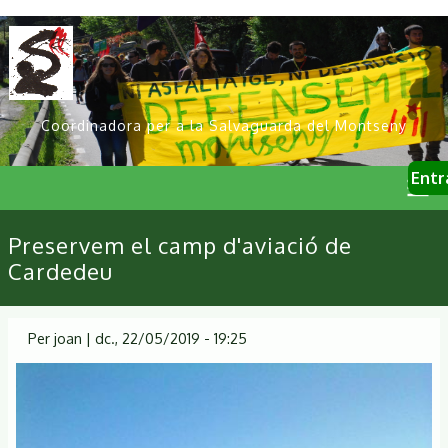
Vés
al
contingut
Coordinadora per a la Salvaguarda del Montseny
User
Entr
account
menu
Primary
Preservem el camp d'aviació de
links
Cardedeu
Per
joan
|
dc., 22/05/2019 - 19:25