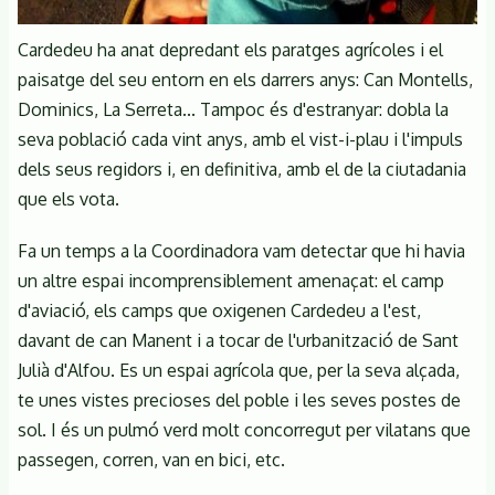
Cardedeu ha anat depredant els paratges agrícoles i el
paisatge del seu entorn en els darrers anys: Can Montells,
Dominics, La Serreta... Tampoc és d'estranyar: dobla la
seva població cada vint anys, amb el vist-i-plau i l'impuls
dels seus regidors i, en definitiva, amb el de la ciutadania
que els vota.
Fa un temps a la Coordinadora vam detectar que hi havia
un altre espai incomprensiblement amenaçat: el camp
d'aviació, els camps que oxigenen Cardedeu a l'est,
davant de can Manent i a tocar de l'urbanització de Sant
Julià d'Alfou. Es un espai agrícola que, per la seva alçada,
te unes vistes precioses del poble i les seves postes de
sol. I és un pulmó verd molt concorregut per vilatans que
passegen, corren, van en bici, etc.