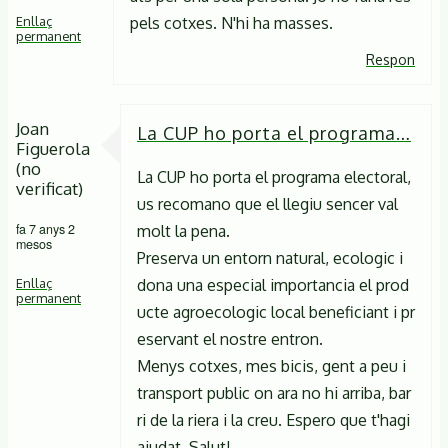
Enllaç
pels cotxes. N'hi ha masses.
permanent
Respon
Joan
La CUP ho porta el programa…
Figuerola
(no
La CUP ho porta el programa electoral,
verificat)
us recomano que el llegiu sencer val
fa 7 anys 2
molt la pena.
mesos
Preserva un entorn natural, ecologic i
Enllaç
dona una especial importancia el prod
permanent
ucte agroecologic local beneficiant i pr
eservant el nostre entron.
Menys cotxes, mes bicis, gent a peu i
transport public on ara no hi arriba, bar
ri de la riera i la creu. Espero que t'hagi
ajudat. Salut!