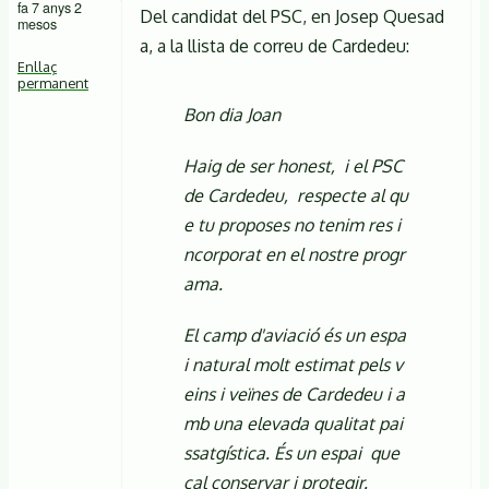
fa 7 anys 2
Del candidat del PSC, en Josep Quesad
mesos
a, a la llista de correu de Cardedeu:
Enllaç
permanent
Bon dia Joan
Haig de ser honest, i el PSC
de Cardedeu, respecte al qu
e tu proposes no tenim res i
ncorporat en el nostre progr
ama.
El camp d'aviació és un espa
i natural molt estimat pels v
eins i veïnes de Cardedeu i a
mb una elevada qualitat pai
ssatgística. És un espai que
cal conservar i protegir.