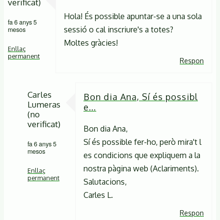
verificat)
Hola! És possible apuntar-se a una sola
fa 6 anys 5
sessió o cal inscriure's a totes?
mesos
Moltes gràcies!
Enllaç
permanent
Respon
Carles
Bon dia Ana, Sí és possibl
Lumeras
e…
(no
verificat)
Bon dia Ana,
Sí és possible fer-ho, però mira't l
fa 6 anys 5
mesos
es condicions que expliquem a la
nostra pàgina web (Aclariments).
Enllaç
permanent
Salutacions,
Carles L.
En
resposta
Respon