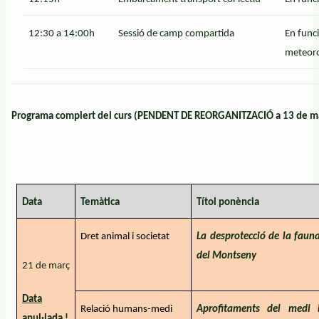
12:30 a 14:00h
Sessió de camp compartida
En funci
meteoro
Programa complert del curs (PENDENT DE REORGANITZACIÓ a 13 de m
Data
Temàtica
Títol ponència
Dret animal i societat
La desprotecció de la faun
del Montseny
21 de març
Data
Relació humans-medi
Aprofitaments del medi 
anul·lada !