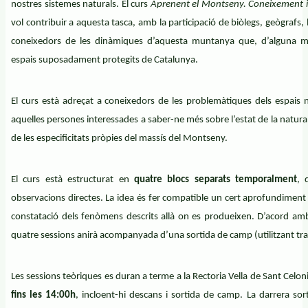
nostres sistemes naturals. El curs
Aprenent el Montseny. Coneixement 
vol contribuir a aquesta tasca, amb la participació de biòlegs, geògrafs, b
coneixedors de les dinàmiques d’aquesta muntanya que, d’alguna ma
espais suposadament protegits de Catalunya.
El curs està adreçat a coneixedors de les problemàtiques dels espais 
aquelles persones interessades a saber-ne més sobre l’estat de la natura a
de les especificitats pròpies del massís del Montseny.
El curs està estructurat en
quatre blocs separats temporalment
, 
observacions directes. La idea és fer compatible un cert aprofundimen
constatació dels fenòmens descrits allà on es produeixen. D’acord am
quatre sessions anirà acompanyada d’una sortida de camp (utilitzant tran
Les sessions teòriques es duran a terme a la Rectoria Vella de Sant Celon
fins les 14:00h
, incloent-hi descans i sortida de camp. La darrera so