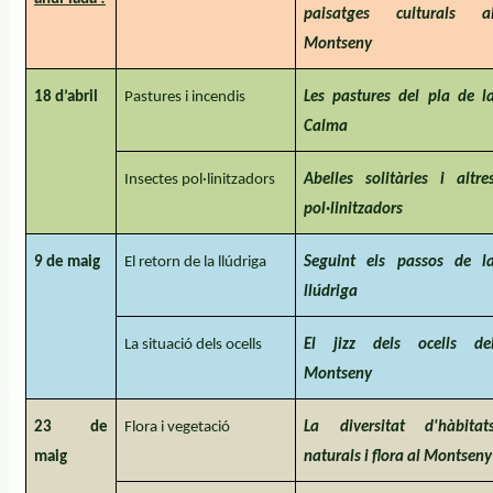
paisatges culturals a
Montseny
18 d’abril
Pastures i incendis
Les pastures del pla de l
Calma
Insectes pol·linitzadors
Abelles solitàries i altre
pol·linitzadors
9 de maig
El retorn de la llúdriga
Seguint els passos de l
llúdriga
La situació dels ocells
El jizz dels ocells de
Montseny
23 de
Flora i vegetació
La diversitat d'hàbitat
maig
naturals i flora al Montseny