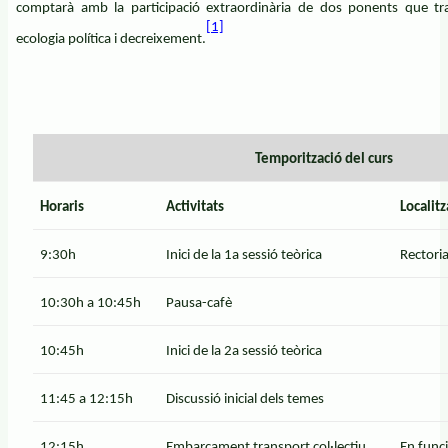
comptarà amb la participació extraordinària de dos ponents que tr
[1]
ecologia política i decreixement.
Temporització del curs
Horaris
Activitats
Localitz
9:30h
Inici de la 1a sessió teòrica
Rectoria
10:30h a 10:45h
Pausa-cafè
10:45h
Inici de la 2a sessió teòrica
11:45 a 12:15h
Discussió inicial dels temes
12:15h
Embarcament transport col·lectiu
En funci