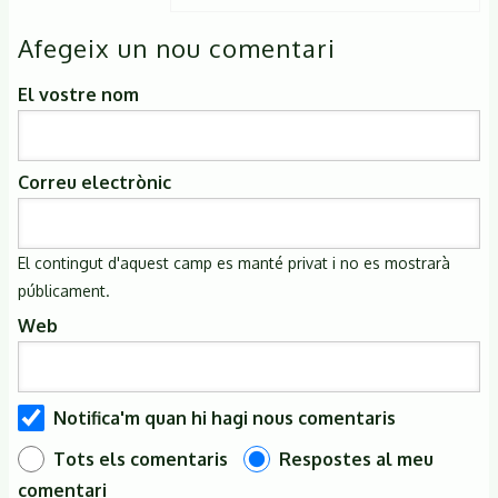
a
Afegeix un nou comentari
Hola!
És
El vostre nom
possible
apuntar-
Correu electrònic
se…
de
Ana
El contingut d'aquest camp es manté privat i no es mostrarà
(no
públicament.
verificat)
Web
Notifica'm quan hi hagi nous comentaris
Tots els comentaris
Respostes al meu
comentari