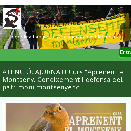
Vés
al
contingut
Coordinadora per a la Salvaguarda del Montseny
User
Entr
account
menu
Primary
ATENCIÓ: AJORNAT! Curs "Aprenent el
links
Montseny. Coneixement i defensa del
patrimoni montsenyenc"