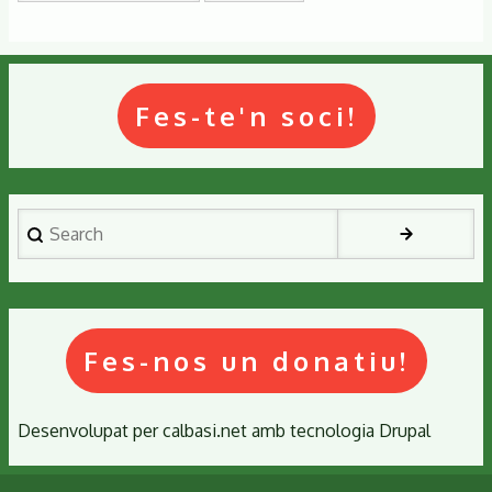
Fes-te'n soci!
Search
Fes-nos un donatiu!
Desenvolupat per
calbasi.net
amb tecnologia
Drupal