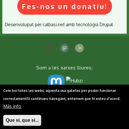
Fes-nos un donatiu!
Desenvolupat per
calbasi.net
amb tecnologia
Drupal
Som a les xarxes lliures:
Com boi totes les webs, aquesta usa galetes per poder funcionar
correctament
Si continueu navegant, entenem que hi esteu d'acord.
Peu
Contacta'ns
Cookies
Política de privacitat
Más info
Que si, que si...