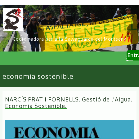
Vés
al
contingut
Coordinadora per a la Salvaguarda del Montseny
User
Entr
account
menu
Primary
economia sostenible
links
NARCÍS PRAT I FORNELLS. Gestió de l'Aigua.
Economia Sostenible.