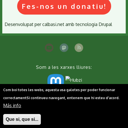
Fes-nos un donatiu!
Desenvolupat per
calbasi.net
amb tecnologia
Drupal
Som a les xarxes lliures:
Com boi totes les webs, aquesta usa galetes per poder funcionar
correctament
Si continueu navegant, entenem que hi esteu d'acord.
Peu
Contacta'ns
Cookies
Política de privacitat
Más info
Que si, que si...