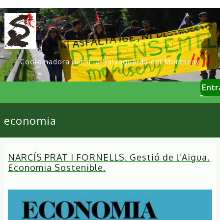
Vés
al
contingut
Coordinadora per a la Salvaguarda del Montseny
User
Entr
account
menu
Primary
economia
links
NARCÍS PRAT I FORNELLS. Gestió de l'Aigua.
Economia Sostenible.