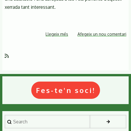
xerrada tant interessant.
Llegeix més
sobre
Afegeix un nou comentari
Xerrada-
taller
sobre
Contaminants
hormonals
Fes-te'n soci!
Search