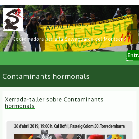
Vés
al
contingut
Coordinadora per a la Salvaguarda del Montseny
User
Entr
account
menu
Primary
Contaminants hormonals
links
Xerrada-taller sobre Contaminants
hormonals