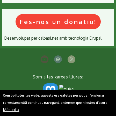
Fes-nos un donatiu!
Desenvolupat per
calbasi.net
amb tecnologia
Drupal
Som a les xarxes lliures:
Com boi totes les webs, aquesta usa galetes per poder funcionar
correctament
Si continueu navegant, entenem que hi esteu d'acord.
Peu
Contacta'ns
Cookies
Política de privacitat
Más info