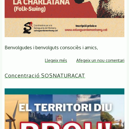
Benvolgudes i benvolguts consociès i amics,
Llegeix més
sobre
Afegeix un nou comentari
La
Concentració SOSNATURACAT
Sitja
del
Llop-
Revista
del
Montseny,
núm.
50