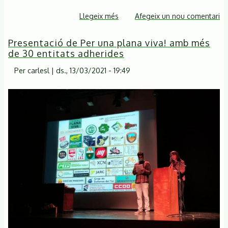
Llegeix més
sobre
Afegeix un nou comentari
Ens
Presentació de Per una plana viva! amb més
solidaritzem
de 30 entitats adherides
amb
les
Per
carlesl
|
ds., 13/03/2021 - 19:49
persones
que
lluiten
per
salvar
el
riu
Siurana