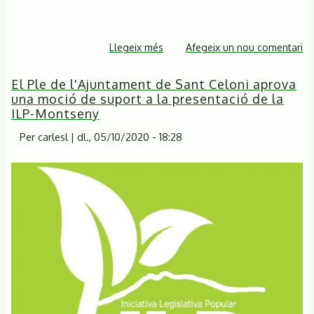
Llegeix més
sobre
Afegeix un nou comentari
Ja
El Ple de l'Ajuntament de Sant Celoni aprova
podeu
una moció de suport a la presentació de la
aconseguir
ILP-Montseny
el
número
Per
carlesl
|
dl., 05/10/2020 - 18:28
49
de
La
Sitja
del
Llop-
Revista
del
Montseny!