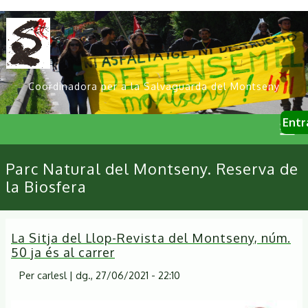
Vés
al
contingut
Coordinadora per a la Salvaguarda del Montseny
User
Entr
account
menu
Primary
Parc Natural del Montseny. Reserva de
links
la Biosfera
La Sitja del Llop-Revista del Montseny, núm.
50 ja és al carrer
Per
carlesl
|
dg., 27/06/2021 - 22:10