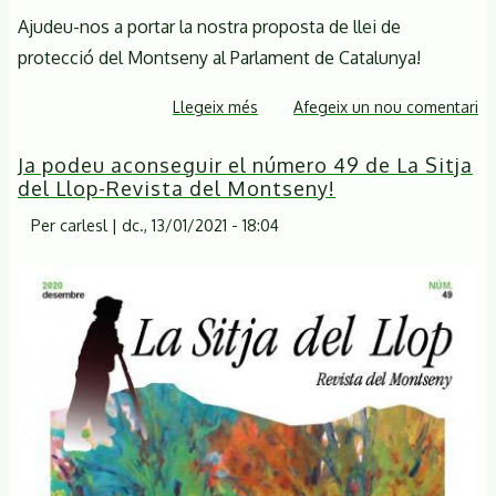
Ajudeu-nos a portar la nostra proposta de llei de
protecció del Montseny al Parlament de Catalunya!
Llegeix més
sobre
Afegeix un nou comentari
Recollida
Ja podeu aconseguir el número 49 de La Sitja
de
del Llop-Revista del Montseny!
signatures
en
Per
carlesl
|
dc., 13/01/2021 - 18:04
suport
de
la
ILP
Montseny