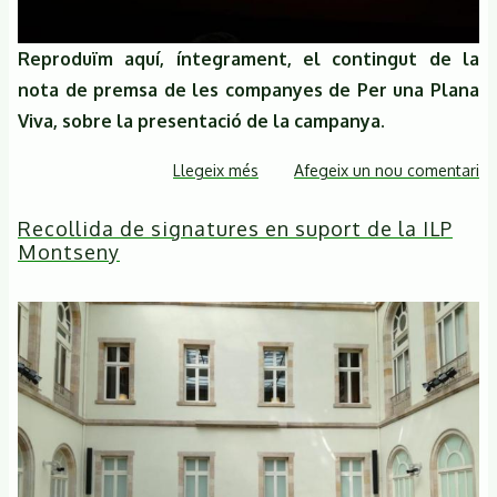
Reproduïm aquí, íntegrament, el contingut de la
nota de premsa de les companyes de Per una Plana
Viva, sobre la presentació de la campanya.
Llegeix més
sobre
Afegeix un nou comentari
Presentació
Recollida de signatures en suport de la ILP
de
Montseny
Per
una
plana
viva!
amb
més
de
30
entitats