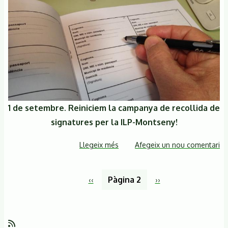
Tordera
i
recollim
signatures
per
la
ILP-
Montseny
1 de setembre. Reiniciem la campanya de recollida de
signatures per la ILP-Montseny!
Llegeix més
sobre
Afegeix un nou comentari
1
de
Paginació
Pàgina
‹‹
Pàgina 2
Pàgina
››
setembre.
anterior
següent
Reiniciem
la
campanya