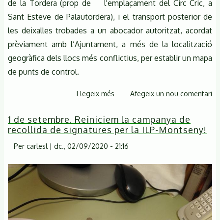
de la Tordera (prop de l'emplaçament del Circ Cric, a
Sant Esteve de Palautordera), i el transport posterior de
les deixalles trobades a un abocador autoritzat, acordat
prèviament amb l’Ajuntament, a més de la localització
geogràfica dels llocs més conflictius, per establir un mapa
de punts de control.
Llegeix més
sobre
Afegeix un nou comentari
Setmana
1 de setembre. Reiniciem la campanya de
de
recollida de signatures per la ILP-Montseny!
la
Natura
Per
carlesl
|
dc., 02/09/2020 - 21:16
2020.
Netegem
la
llera
del
riu