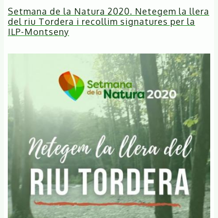
Setmana de la Natura 2020. Netegem la llera
Ple
del riu Tordera i recollim signatures per la
de
ILP-Montseny
l'Ajuntament
de
Sant
Celoni
aprova
una
moció
de
suport
a
la
presentació
de
la
ILP-
Montseny