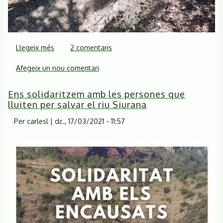
Llegeix més
sobre
2 comentaris
Setmana
Afegeix un nou comentari
de
la
Ens solidaritzem amb les persones que
Natura
lluiten per salvar el riu Siurana
2021.
Per
carlesl
|
dc., 17/03/2021 - 11:57
Restaurem
corriols
de
muntanya
erosionats
per
les
curses
il·legals