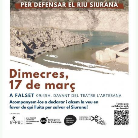
de
trial