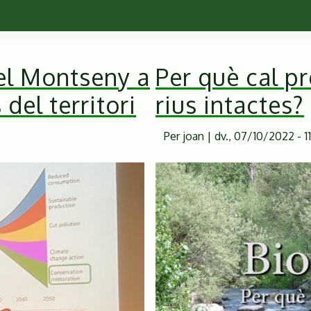
del Montseny a
Per què cal pr
del territori
rius intactes?
Per
joan
|
dv., 07/10/2022 - 11