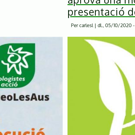
Protecció
presentació d
del
Montseny
Per
carlesl
|
dl., 05/10/2020 -
a
debat.
La
nostra
visió
des
del
territori