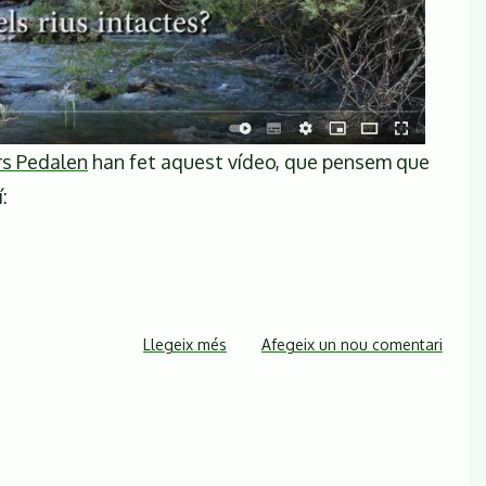
ars Pedalen
han fet aquest vídeo, que pensem que
:
Llegeix més
sobre
Afegeix un nou comentari
Per
què
cal
preservar
les