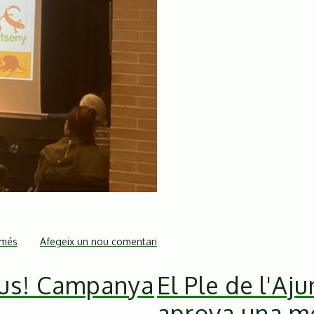
 més
sobre
Afegeix un nou comentari
El
aus! Campanya
El Ple de l'Aj
nou
Pla
aprova una mo
de