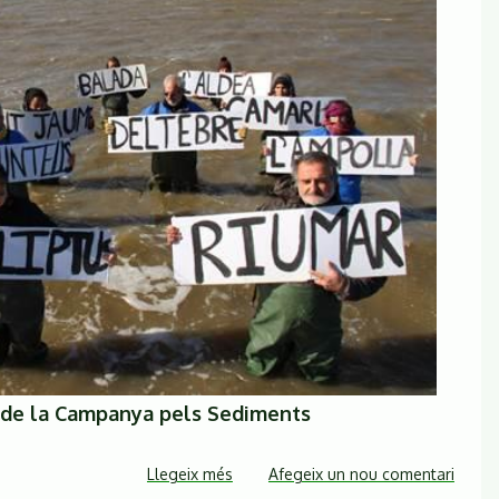
la
ILP-
Montseny
 de la Campanya pels Sediments
Llegeix més
sobre
Afegeix un nou comentari