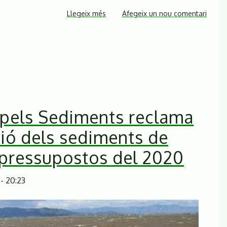
Llegeix més
sobre
Afegeix un nou comentari
El
Ple
de
l'Ajuntament
de
Sant
Celoni
pels Sediments reclama
aprova
una
tió dels sediments de
moció
 pressupostos del 2020
de
suport
a
- 20:23
la
presentació
de