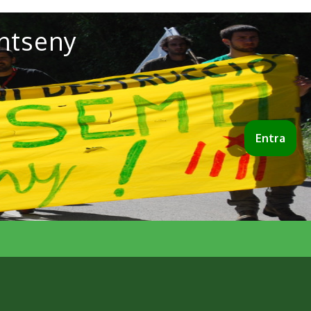
ntseny
Entra