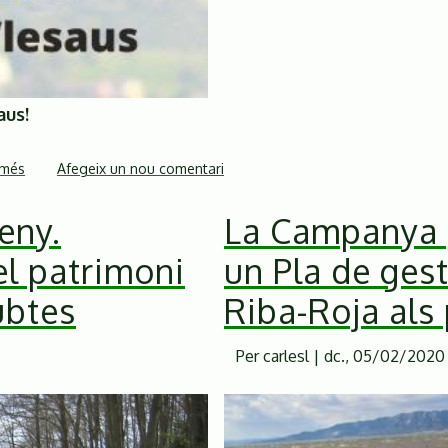
aus!
 més
sobre
Afegeix un nou comentari
Frenem
eny.
La Campanya 
l'electrocució
d'aus!
l patrimoni
un Pla de ges
Campanya
de
ubtes
Riba-Roja als
micro-
mecenatge
Per
carlesl
|
dc., 05/02/2020 
pels
procediments
judicials