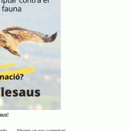
aus!
 més
sobre
Afegeix un nou comentari