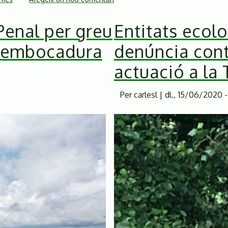
Frenem
enal per greu
Entitats ecol
l'electrocució
d'aus!
esembocadura
denúncia cont
Campanya
de
actuació a la
micro-
mecenatge
Per
carlesl
|
dl., 15/06/2020 - 
pels
procediments
judicials