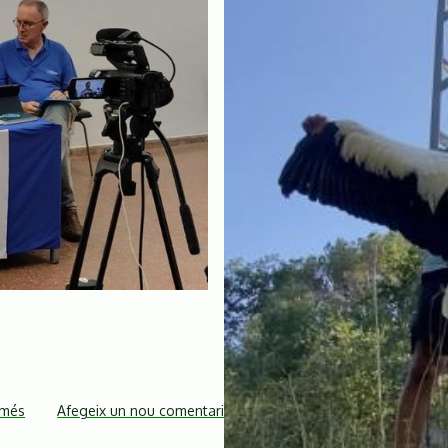
 més
sobre
Afegeix un nou comentari
L'EFECTE