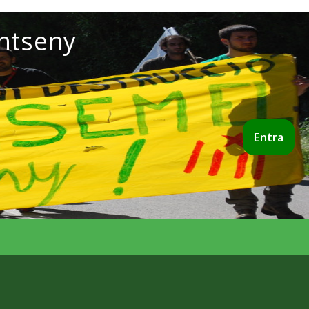
ntseny
Entra