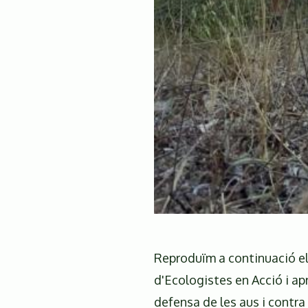
DE
LES
CENTRALS
NUCLEARS
D'ASCÓ
SOBRE
LA
TEMPERATURA
DE
L'EBRE
Reproduïm a continuació el
d'Ecologistes en Acció i apr
defensa de les aus i contra 