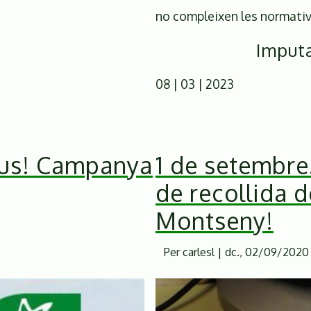
no compleixen les normativ
Imput
08 | 03 | 2023
aus! Campanya
1 de setembre
de recollida d
Montseny!
Per
carlesl
|
dc., 02/09/2020 -