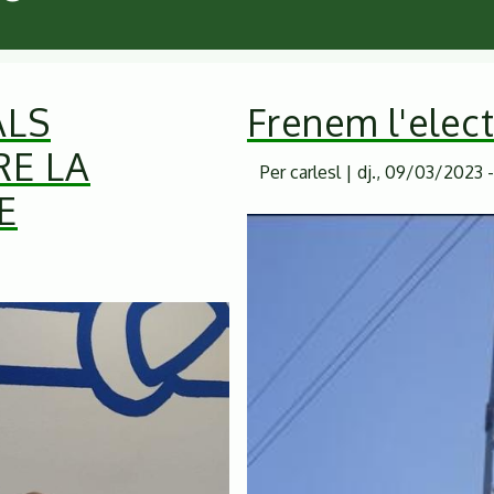
ALS
Frenem l'elec
RE LA
Per
carlesl
|
dj., 09/03/2023 -
E