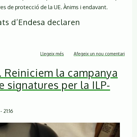
es de protecció de la UE. Ànims i endavant.
ats d’Endesa declaren
Llegeix més
sobre
Afegeix un nou comentari
Frenem
. Reiniciem la campanya
l'electrocució
d'aus!
e signatures per la ILP-
 21:16