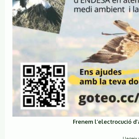
Frenem l’electrocució d’
Llegeix