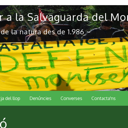
 a la Salvaguarda del Mo
 de la natura des de 1.986 ~
tja del llop
Denúncies
Converses
Contacta'ns
ió