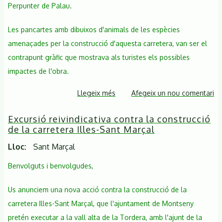
Perpunter de Palau.
Les pancartes amb dibuixos d'animals de les espècies
amenaçades per la construcció d'aquesta carretera, van ser el
contrapunt gràfic que mostrava als turistes els possibles
impactes de l'obra.
Llegeix més
sobre
Afegeix un nou comentari
Algunes
Excursió reivindicativa contra la construcció
fotos
de la carretera Illes-Sant Marçal
de
l'excursió
Lloc
Sant Marçal
reivindicativa
Benvolguts i benvolgudes,
contra
la
Us anunciem una nova acció contra la construcció de la
construcció
carretera Illes-Sant Marçal, que l'ajuntament de Montseny
de
la
pretén executar a la vall alta de la Tordera, amb l'ajunt de la