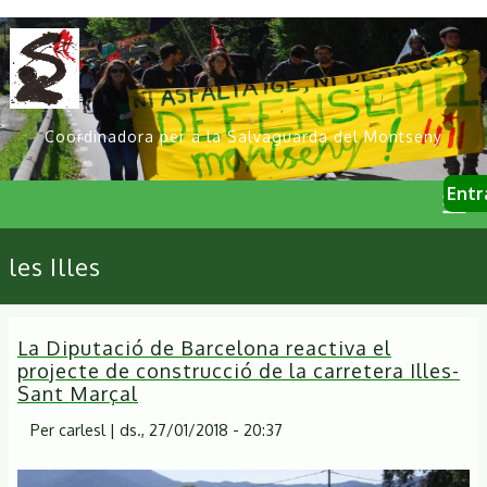
Vés
al
contingut
Coordinadora per a la Salvaguarda del Montseny
User
Entr
account
menu
Primary
les Illes
links
La Diputació de Barcelona reactiva el
projecte de construcció de la carretera Illes-
Sant Marçal
Per
carlesl
|
ds., 27/01/2018 - 20:37