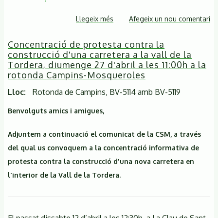
Llegeix més
sobre
Afegeix un nou comentari
Excursió
Concentració de protesta contra la
reivindicativa
construcció d'una carretera a la vall de la
contra
Tordera, diumenge 27 d'abril a les 11:00h a la
la
rotonda Campins-Mosqueroles
construcció
Lloc
Rotonda de Campins, BV-5114 amb BV-5119
de
la
Benvolguts amics i amigues,
carretera
Illes-
Adjuntem a continuació el comunicat de la CSM, a través
Sant
del qual us convoquem a la concentració informativa de
Marçal
protesta contra la construcció d'una nova carretera en
l'interior de la Vall de la Tordera.