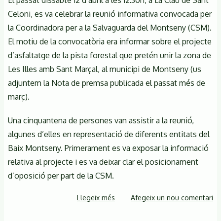
El passat dissabte 12 d’abril a les 12:30h, a La Clau de Sant
Celoni, es va celebrar la reunió informativa convocada per
la Coordinadora per a la Salvaguarda del Montseny (CSM).
El motiu de la convocatòria era informar sobre el projecte
d’asfaltatge de la pista forestal que pretén unir la zona de
Les Illes amb Sant Marçal, al municipi de Montseny (us
adjuntem la Nota de premsa publicada el passat més de
març).
Una cinquantena de persones van assistir a la reunió,
algunes d’elles en representació de diferents entitats del
Baix Montseny. Primerament es va exposar la informació
relativa al projecte i es va deixar clar el posicionament
d’oposició per part de la CSM.
Llegeix més
sobre
Afegeix un nou comentari
Concentració