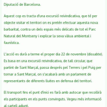
carretera
Diputació de Barcelona.
Illes-
Sant
Aquest cop es tracta d'una excursió reivindicativa, que té per
Marçal
objecte visitar el territori on es pretén efectuar aquesta nova
barbaritat, contra un dels espais més delicats de tot el Parc
Natural del Montseny i explicar la seva vàlua ambiental i
faunística.
L'acció es durà a terme el proper dia 22 de novembre (dissabte).
Es basa en una excursió reivindicativa, de tall circular, que
partint de Sant Marçal, passa després pel Terrers i pel Puig per
tornar a Sant Marçal, on s'acabarà amb un parlament de
representants de diferents lluites en defensa del territori.
El transport fins el punt d'inici es farà amb autocar que recollirà
els participants en els punts convinguts. Vegeu més informació
al cartell adjunt.