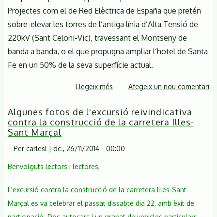
Projectes com el de Red Elèctrica de España que pretén
sobre-elevar les torres de l’antiga línia d’Alta Tensió de
220kV (Sant Celoni-Vic), travessant el Montseny de
banda a banda, o el que propugna ampliar l’hotel de Santa
Fe en un 50% de la seva superfície actual.
Llegeix més
sobre
Afegeix un nou comentari
La
Algunes fotos de l'excursió reivindicativa
Diputació
contra la construcció de la carretera Illes-
de
Sant Marçal
Barcelona
reactiva
Per
carlesl
|
dc., 26/11/2014 - 00:00
el
Benvolguts lectors i lectores,
projecte
de
L'excursió contra la construcció de la carretera Illes-Sant
construcció
Marçal es va celebrar el passat dissabte dia 22, amb èxit de
de
participació. Dos autocars i un grapat de vehicles particulars,