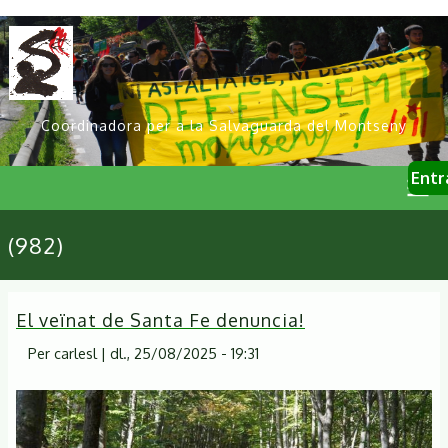
Vés
al
contingut
Coordinadora per a la Salvaguarda del Montseny
User
Entr
account
menu
Primary
(982)
links
El veïnat de Santa Fe denuncia!
Per
carlesl
|
dl., 25/08/2025 - 19:31