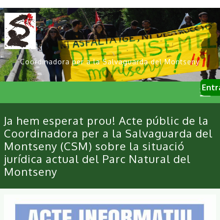
Vés
al
contingut
Coordinadora per a la Salvaguarda del Montseny
User
Entr
account
menu
Primary
Ja hem esperat prou! Acte públic de la
links
Coordinadora per a la Salvaguarda del
Montseny (CSM) sobre la situació
jurídica actual del Parc Natural del
Montseny