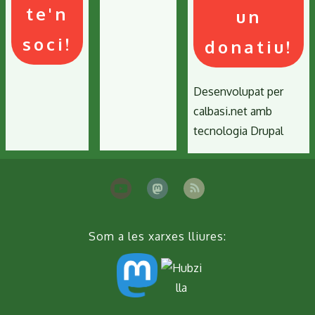
te'n
un
soci!
donatiu!
Desenvolupat per
calbasi.net
amb
tecnologia
Drupal
Som a les xarxes lliures: