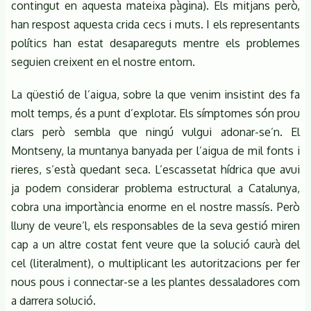
contingut en aquesta mateixa pàgina). Els mitjans però,
han respost aquesta crida cecs i muts. I els representants
polítics han estat desapareguts mentre els problemes
seguien creixent en el nostre entorn.
La qüestió de l’aigua, sobre la que venim insistint des fa
molt temps, és a punt d’explotar. Els símptomes són prou
clars però sembla que ningú vulgui adonar-se’n. El
Montseny, la muntanya banyada per l’aigua de mil fonts i
rieres, s’està quedant seca. L’escassetat hídrica que avui
ja podem considerar problema estructural a Catalunya,
cobra una importància enorme en el nostre massís. Però
lluny de veure’l, els responsables de la seva gestió miren
cap a un altre costat fent veure que la solució caurà del
cel (literalment), o multiplicant les autoritzacions per fer
nous pous i connectar-se a les plantes dessaladores com
a darrera solució.