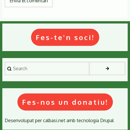
Fes-te'n soci!
Search
Fes-nos un donatiu!
Desenvolupat per
calbasi.net
amb tecnologia
Drupal