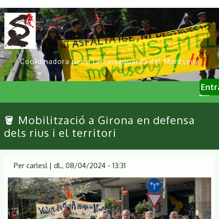
Vés
al
contingut
Coordinadora per a la Salvaguarda del Montseny
User
Entr
account
menu
Primary
🪣 Mobilització a Girona en defensa
links
dels rius i el territori
Per
carlesl
|
dl., 08/04/2024 - 13:31