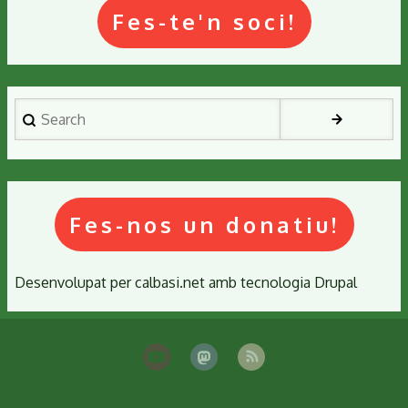
Fes-te'n soci!
Search
Fes-nos un donatiu!
Desenvolupat per
calbasi.net
amb tecnologia
Drupal