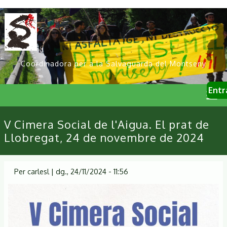
Vés
al
contingut
Coordinadora per a la Salvaguarda del Montseny
User
Entr
account
menu
Primary
V Cimera Social de l'Aigua. El prat de
links
Llobregat, 24 de novembre de 2024
Per
carlesl
|
dg., 24/11/2024 - 11:56