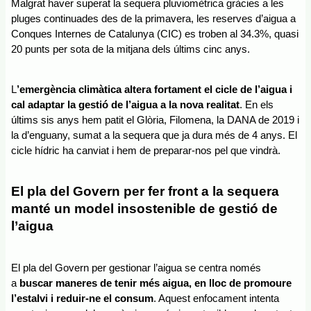
Malgrat haver superat la sequera pluviomètrica gràcies a les 
pluges continuades des de la primavera, les reserves d’aigua a 
Conques Internes de Catalunya (CIC) es troben al 34.3%, quasi 
20 punts per sota de la mitjana dels últims cinc anys. 
L
’emergència climàtica altera fortament el cicle de l’aigua i 
cal adaptar la gestió de l’aigua a la nova realitat
. En els 
últims sis anys hem patit el Glòria, Filomena, la DANA de 2019 i 
la d’enguany, sumat a la sequera que ja dura més de 4 anys. El 
cicle hídric ha canviat i hem de preparar-nos pel que vindrà.
El pla del Govern per fer front a la sequera 
manté un model insostenible de gestió de 
l’aigua
El pla del Govern per gestionar l’aigua se centra només 
a 
buscar maneres de tenir més aigua, en lloc de promoure 
l’estalvi i reduir-ne el consum
. Aquest enfocament intenta 