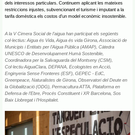
dels interessos particulars. Continuem aplicant les mateixes 
restriccions injustes, subvencionant el turisme i imputant a la 
tarifa domèstica els costos d’un model econòmic insostenible.
A la V Cimera Social de l’aigua han participat els següents 
col·lectius: Aigua és Vida, Aigua és vida Girona, Associació de 
Municipis i Entitats per l’Aigua Pública (AMAP), Càtedra 
UNESCO de Desenvolupament Humà Sostenible, 
Coordinadora per la Salvaguarda del Montseny (CSM), 
Col·lectiu AiguaClara, DEPANA, Ecologistes en Acció, 
Enginyeria Sense Fronteres (ESF), GEPEC - EdC, 
Greenpeace, Naturalistes de Girona, Observatori del Deute en 
la Globalització (ODG), Permacultura ATTA, Plataforma en 
Defensa de l’Ebre, Procés Constituent i XR Barcelona, Sos 
Baix Llobregat i l’Hospitalet.