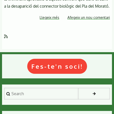
a la desaparició del connector biològic del Pla del Morató.
Llegeix més
sobre
Afegeix un nou comentari
Passejada-
denúncia
contra
el
conveni
urbanístic
del
Fes-te'n soci!
Pla
del
Morató
Search