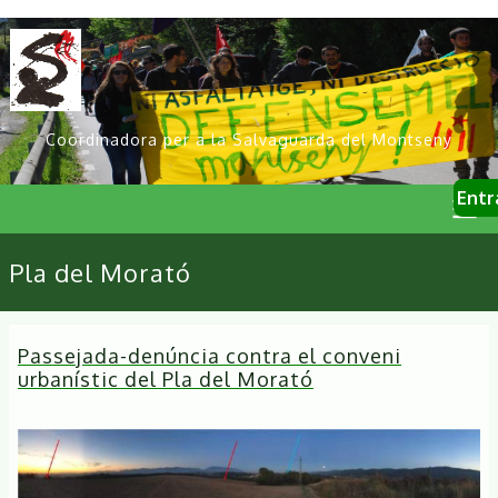
Vés
al
contingut
Coordinadora per a la Salvaguarda del Montseny
User
Entr
account
menu
Primary
Pla del Morató
links
Passejada-denúncia contra el conveni
urbanístic del Pla del Morató