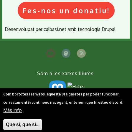
Fes-nos un donatiu!
Desenvolupat per
calbasi.net
amb tecnologia
Drupal
Som a les xarxes lliures:
Com boi totes les webs, aquesta usa galetes per poder funcionar
correctament
Si continueu navegant, entenem que hi esteu d'acord.
Peu
Contacta'ns
Cookies
Política de privacitat
Más info
Que si, que si...