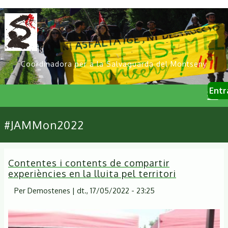
Vés
al
contingut
Coordinadora per a la Salvaguarda del Montseny
User
Entr
account
menu
Primary
#JAMMon2022
links
Contentes i contents de compartir
experiències en la lluita pel territori
Per
Demostenes
|
dt., 17/05/2022 - 23:25