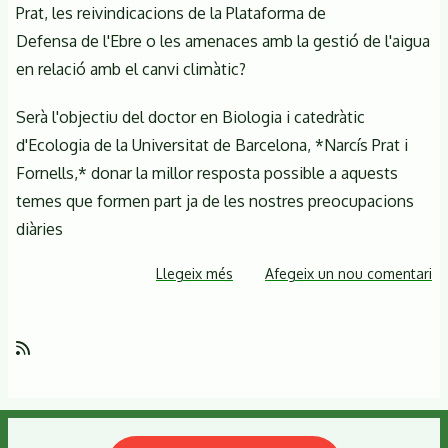
Prat, les reivindicacions de la Plataforma de
Defensa de l'Ebre o les amenaces amb la gestió de l'aigua
en relació amb el canvi climàtic?
Serà l'objectiu del doctor en Biologia i catedràtic
d'Ecologia de la Universitat de Barcelona, *Narcís Prat i
Fornells,* donar la millor resposta possible a aquests
temes que formen part ja de les nostres preocupacions
diàries
Llegeix més
sobre
Afegeix un nou comentari
NARCÍS
PRAT
I
FORNELLS.
Gestió
de