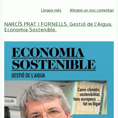
Llegeix més
sobre
Afegeix un nou comentari
De
NARCÍS PRAT I FORNELLS. Gestió de l'Aigua.
qui
Economia Sostenible.
és
l'aigua?