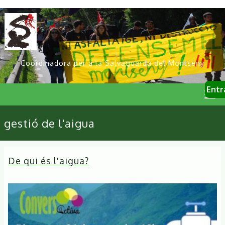
Vés
al
contingut
Coordinadora per a la Salvaguarda del Montseny
User
Entr
account
menu
Primary
gestió de l'aigua
links
De qui és l'aigua?